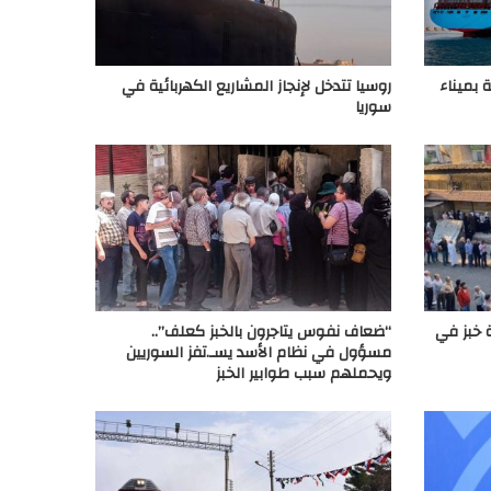
 بميناء
روسيا تتدخل لإنجاز المشاريع الكهربائية في
سوريا
 خبز في
“ضعاف نفوس يتاجرون بالخبز كعلف”..
مسؤول في نظام الأسد يسـ.تفز السوريين
ويحملهم سبب طوابير الخبز