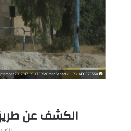
Iranian flag flutters on a truck carrying humanitarian aid in Deir al-Zor, Syria September 20, 2017. Picture taken September 20, 2017. REUTERS/Omar Sanadiki - RC1AFCE7F550
الكشف عن طريق 
الكش