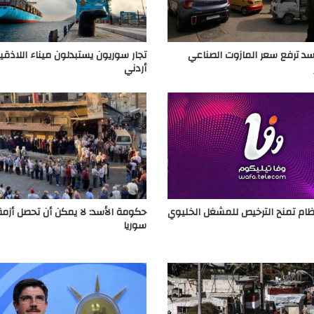
د ترفع سعر المازوت الصناعي
تجار سوريون يستبدلون ميناء اللاذقية
أردني
ام تمنح الترخيص للمشغل الخليوي
حكومة الأسد: لا يمكن أن تحصل أزمة
سوريا