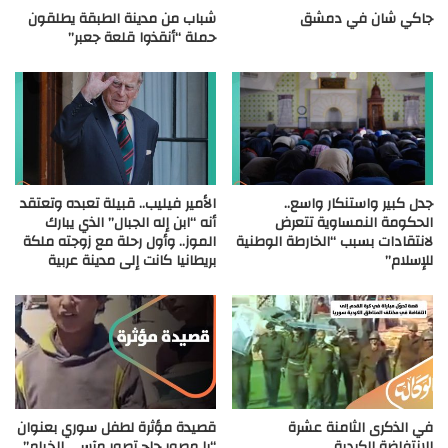
جاكي شان في دمشق
شباب من مدينة الطبقة يطلقون
حملة “أنقذوا قلعة جعبر”
جدل كبير واستنكار واسع..
الأمير فيليب.. قبيلة تعبده وتعتقد
الحكومة النمساوية تتعرض
أنه “ابن إله الجبال” الذي يبارك
لانتقادات بسبب “الخارطة الوطنية
الموز.. وأول رحلة مع زوجته ملكة
للإسلام”
بريطانيا كانت إلى مدينة عربية
في الذكرى الثامنة عشرة
قصيدة مؤثرة لطفل سوري بعنوان
للانتفاضة الكردية
“يا مصور حاج تصور مآسي الخيام”