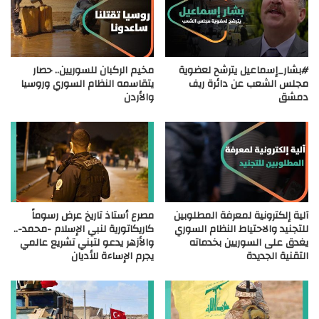
#بشار_إسماعيل يترشح لعضوية
مخيم الركبان للسوريين.. حصار
مجلس الشعب عن دائرة ريف
يتقاسمه النظام السوري وروسيا
دمشق
والأردن
آلية إلكترونية لمعرفة المطلوبين
مصرع أستاذ تاريخ عرض رسوماً
للتجنيد والاحتياط النظام السوري
كاريكاتورية لنبي الإسلام -محمد-..
يغدق على السوريين بخدماته
والأزهر يدعو لتبني تشريع عالمي
التقنية الجديدة
يجرم الإساءة للأديان