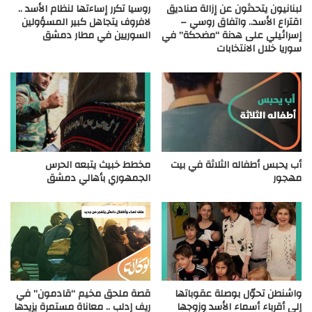
لبنانيون يتحدثون عن إزالة صناديق
روسيا تكرر إساءتها لنظام الأسد ..
اقتراع الأسد.. واتفاق روسي –
لافروف يتجاهل كبير المسؤولين
إسرائيلي على هدنة “مضحكة” في
السوريين في مطار دمشق
سوريا خلال الانتخابات
أب يحبس أطفاله الثلاثة في بيت
مخطط خبيث يتبعه الحرس
مهجور
الجمهوري بأهالي دمشق
واشنطن تحوّل بوصلة عقوباتها
قصة ملحق مخيم “قادمون” في
إلى أقرباء أسماء الأسد وزوجها
ريف إدلب .. معاناة مستمرة يزيدها