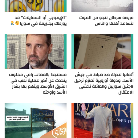
مريضة سرطان تنجو من الموت
“الإيموجي أو السمايلات” قد
لتساعد أهلها والناس
يورطك بجـ.ريمة في سوريا
ألمانيا تتحرك ضد ضباط في جيش
مستنجدا بالقضاء.. رامي مخلوف
الأسد.. ودولة أوروبية تعتزم ترحيل
يتحدث عن أكبر عملية نصب في
لاجئين سوريين والعائلة تخشى
الشرق الأوسط ويتهم بها بشار
الاعتقال
الأسد وزوجته