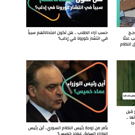
جـج
حسب آراء الطلاب .. هل تكون امتحاناتهم سبباً
 علنًا
في انتشار كورونا في إدلب؟
 النظام
ع قبل
ا ..
جا
بأمر من زوجة رئيس النظام السوري.. أين رئيس
الوزراء السابق عماد خميس؟