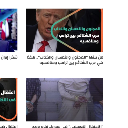
من بينها “المجنون والنعسان والكذاب”.. هكذا
شكرا إيران
هي حرب الشتائم بين ترامب ومنافسيه
“الاعتقال التعسفي” في سوريا.. تقرير يرصد
اعتقال ضبا