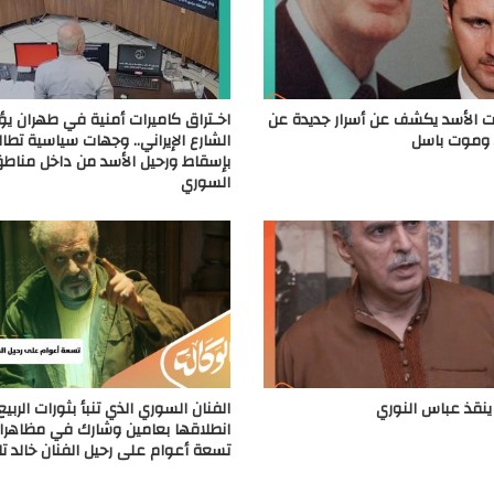
 الأسد يكشف عن أسرار جديدة عن
اخـتراق كاميرات أمنية في طهران يؤ
د وموت باسل
الشارع الإيراني.. وجهات سياسية تطالب
بإسقاط ورحيل الأسد من داخل مناطق
السوري
نقذ عباس النوري
الفنان السوري الذي تنبأ بثورات الربي
انطلاقها بعامين وشارك في مظاهراته
تسعة أعوام على رحيل الفنان خالد تا