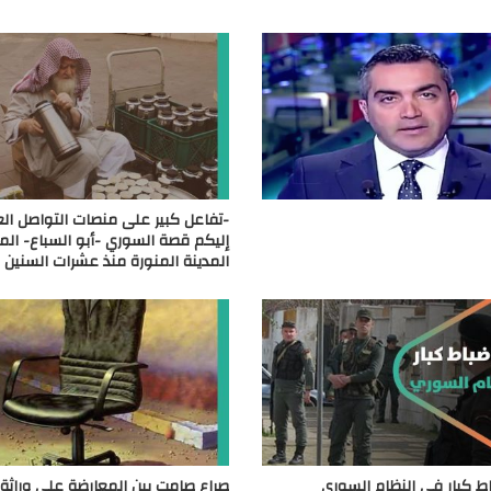
-تفاعل كبير على منصات التواصل العر
إليكم قصة السوري -أبو السباع- ال
المدينة المنورة منذ عشرات السنين
ط كبار في النظام السوري
صراع صامت بين المعارضة على وراث