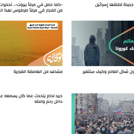
 جديدة تطلقها إسرائيل
-كما حصل في مرفأ بيروت-.. تحذيرا
من انفجار في مرفأ طرطوس لهذا ا
 شكل العالم وكيف ستتغير
مشاهد من العاصفة الغبارية
دريد لحام يتحدث عما كان يسمعه عن
داخل رحم والدته