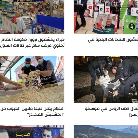
مّون للانتخابات البلدية في
خبراء يكشفون ترويج حكومة النظام 
تحتوي مركب سام عبر صالات السورية 
عتقال آلاف الروس في موسكو
النظام يعلن ضبط ملايين الحبوب من
سبرغ
“الحشـ.يش المخـ.در”