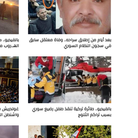
بعد أيام من إطلاق سراحه.. وفاة معتقل سابق
في سجون النظام السوري
الهـ.روب م
بالفيديو.. طائرة تركية تنقذ طفل رضيع سوري
غولدريش ف
بسبب تراكم الثلوج
واشنطن ال