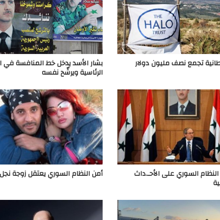
انية تجمع نصف مليون دولار
بشار الأسد يدخل خط المنافسة في ال
الرئاسية ويرشّح نفسه
النظام السوري على الأحـ.داث
أمن النظام السوري يعتقل زوجة نجل
ية