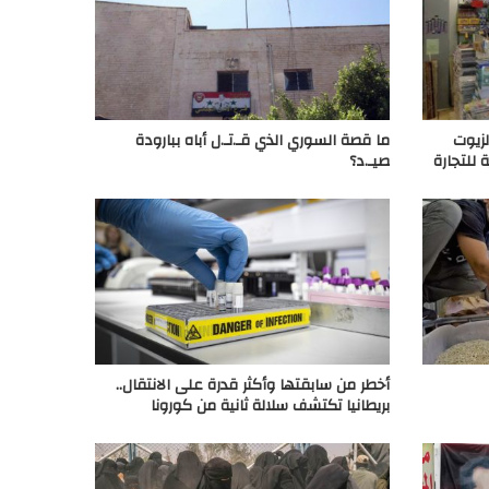
لزيوت
ما قصة السوري الذي قـ.تـ.ل أباه ببارودة
للتجارة
صيـ.د؟
أخطر من سابقتها وأكثر قدرة على الانتقال..
بريطانيا تكتشف سلالة ثانية من كورونا