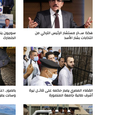
هكذا سـ.خر مستشار الرئيس التركي من
سوريون ينض
انتخابات بشار الأسد
الدنمارك
القضاء المصري يصدر حكمه على قاتـ.ل نيرة
بالصور.. ا
أشرف طالبة جامعة المنصورة
وسانت بطر