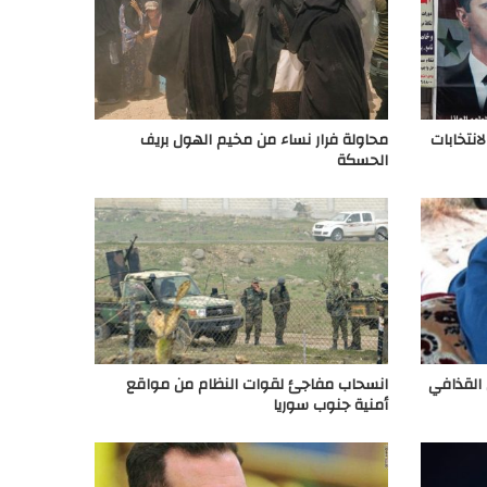
انتخابات
محاولة فرار نساء من مخيم الهول بريف
الحسكة
 القذافي
انسحاب مفاجئ لقوات النظام من مواقع
أمنية جنوب سوريا