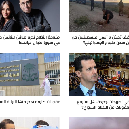
بالفيديو.. كيف تمكن 6 أسرى فلسطينيين من
حكومة النظام تحرم فنانين لبنانيين م
ن سجن جلبوع الإسـ.رائيلي؟
في سوريا طوال حياتهما
ي تصريحات جديدة.. هل سترفع
عقوبات صارمة تحذر منها النيابة ال
عقوبات عن النظام السوري؟