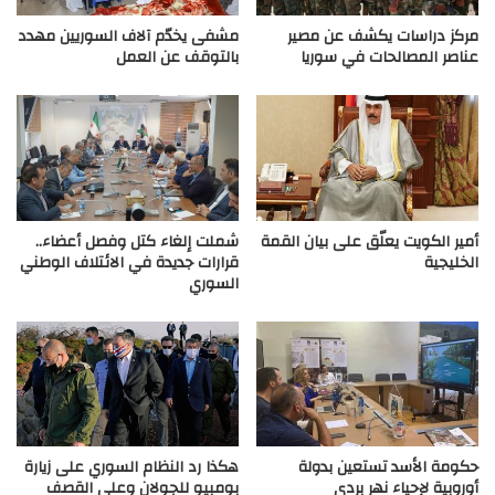
مركز دراسات يكشف عن مصير
مشفى يخدّم آلاف السوريين مهدد
عناصر المصالحات في سوريا
بالتوقف عن العمل
أمير الكويت يعلّق على بيان القمة
شملت إلغاء كتل وفصل أعضاء..
الخليجية
قرارات جديدة في الائتلاف الوطني
السوري
حكومة الأسد تستعين بدولة
هكذا رد النظام السوري على زيارة
أوروبية لإحياء نهر بردى
بومبيو للجولان وعلى القصف