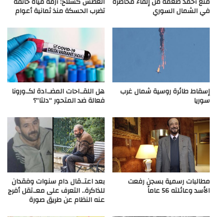
منع أحمد طعمة من إلقاء محاضرة
العطش كسلاح: أزمة مياه خانقة
في الشمال السوري
تضرب الحسكة منذ ثمانية أعوام
إسقاط طائرة روسية شمال غرب
هل اللقـ.احات المضـ.ادة لكـ.ورونا
سوريا
فعالة ضد المتحور “دلتا”؟
مطالبات رسمية بسجن رفعت
بعد اعتـ.قال دام سنوات وفقدان
الأسد وعائلته 56 عاماً
للذاكرة.. التعرف على معـ.تقل أفرج
عنه النظام عن طريق صورة