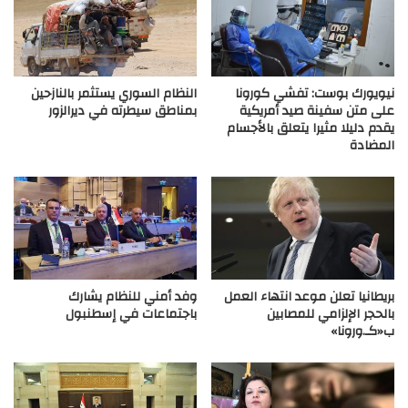
نيويورك بوست: تفشي كورونا
النظام السوري يستثمر بالنازحين
على متن سفينة صيد أمريكية
بمناطق سيطرته في ديرالزور
يقدم دليلا مثيرا يتعلق بالأجسام
المضادة
بريطانيا تعلن موعد انتهاء العمل
وفد أمني للنظام يشارك
بالحجر الإلزامي للمصابين
باجتماعات في إسطنبول
ب«كـ.ورونا»