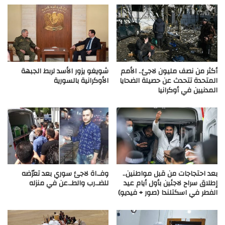
أكثر من نصف مليون لاجئ.. الأمم
شويغو يزور الأسد لربط الجبهة
المتحدة تتحدث عن حصيلة الضحايا
الأوكرانية بالسورية
المدنيين في أوكرانيا
بعد احتجاجات من قبل مواطنين..
وفـ.اة لاجئ سوري بعد تعرّضه
إطلاق سراح لاجئين بأول أيام عيد
للضـ.رب والطـ.عن في منزله
الفطر في اسكتلندا (صور + فيديو)