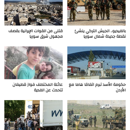
بالفيديو.. الجيش التركي ينشئ
قتلى من القوات الإيرانية بقصف
نقطة جديدة شمال سوريا
مجهول شرق سوريا
حكومة الأسد تبرم اتفاقا هاما مع
عائلة المختطف فواز قطيفان
الأردن
تتحدث عن الفدية