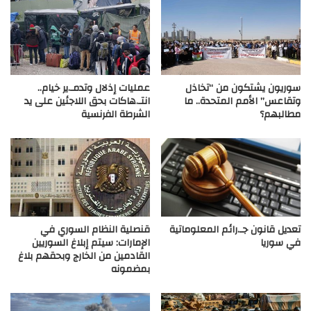
سوريون يشتكون من “تخاذل
عمليات إذلال وتدمـ.ير خيام..
وتقاعس” الأمم المتحدة.. ما
انتـ.هاكات بحق اللاجئين على يد
مطالبهم؟
الشرطة الفرنسية
تعديل قانون جـ.رائم المعلوماتية
قنصلية النظام السوري في
في سوريا
الإمارات: سيتم إبلاغ السوريين
القادمين من الخارج وبحقهم بلاغ
بمضمونه