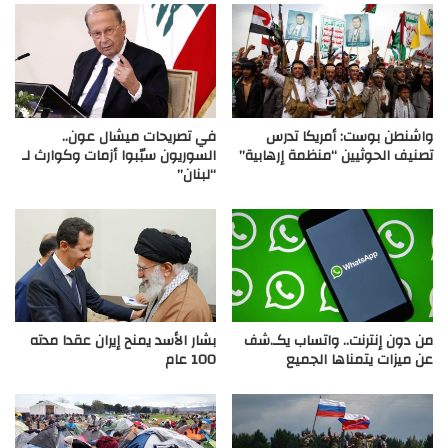
واشنطن بوست: أمريكا تدرس
في تصريحات ميشال عون..
تصنيف الحوثيين “منظمة إرهابية”
السوريون سبّبوا أزمات وكوارث لـ
“لبنان”
من دون إنترنت.. واتساب يكـ.شف
بشار الأسد يمنح إيران عقدا مدته
عن ميزات يتمناها الجميع
100 عام