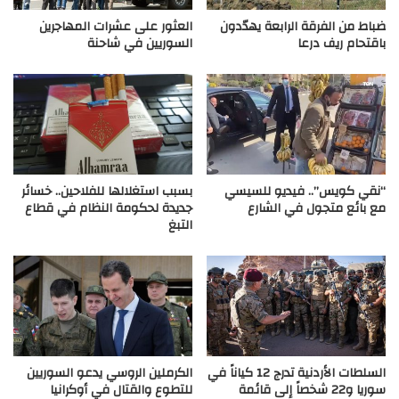
ضباط من الفرقة الرابعة يهدّدون
العثور على عشرات المهاجرين
باقتحام ريف درعا
السوريين في شاحنة
“نقي كويس”.. فيديو للسيسي
بسبب استغلالها للفلاحين.. خسائر
مع بائع متجول في الشارع
جديدة لحكومة النظام في قطاع
التبغ
السلطات الأردنية تدرج 12 كياناً في
الكرملين الروسي يدعو السوريين
سوريا و22 شخصاً إلى قائمة
للتطوع والقتال في أوكرانيا