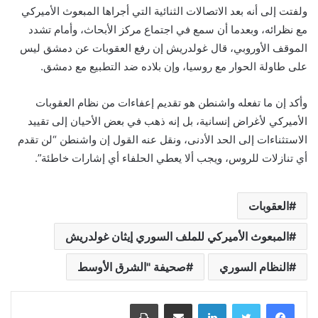
ولفتت إلى أنه بعد الاتصالات الثنائية التي أجراها المبعوث الأميركي
مع نظرائه، وبعدما أن سمع في اجتماع مركز الأبحاث، وأمام تشدد
الموقف الأوروبي، قال غولدريش إن رفع العقوبات عن دمشق ليس
على طاولة الحوار مع روسيا، وإن بلاده ضد التطبيع مع دمشق.
وأكد إن ما تفعله واشنطن هو تقديم إعفاءات من نظام العقوبات
الأميركي لأغراض إنسانية، بل إنه ذهب في بعض الأحيان إلى تقييد
الاستثناءات إلى الحد الأدنى، ونقل عنه القول إن واشنطن “لن تقدم
أي تنازلات للروس، ويجب ألا يعطي الحلفاء أي إشارات خاطئة”.
العقوبات
المبعوث الأميركي للملف السوري إيثان غولدريش
النظام السوري
صحيفة "الشرق الأوسط
لينكدإن
مشاركة عبر البريد
طباعة