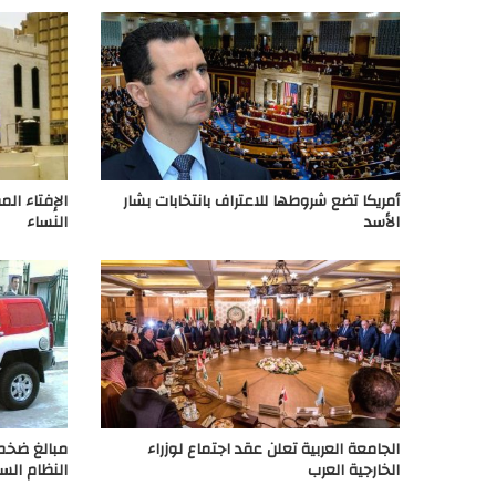
أمريكا تضع شروطها للاعتراف بانتخابات بشار
الإفتاء ال
الأسد
النساء
الجامعة العربية تعلن عقد اجتماع لوزراء
مبالغ ضخمة
الخارجية العرب
النظام الس