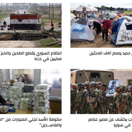
 جديد يصدم آلاف اللاجئين
النظام السوري يقطع الطحين والخبز
مدنيين في درعا
ات يكشف عن مصير عناصر
حكومة الأسد تجني المليارات من “ا
 في سوريا
والفاسـ.دين”