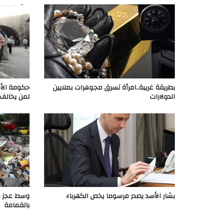
بطريقة غريبة..امرأة تسرق مجوهرات بملايين
الدولارات
لمن يخالف
بشار الأسد يصدر مرسوما يخص الكهرباء
وسط عجز ح
بالقمامة