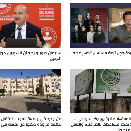
يدة حول أزمة مسلسل “كسر عضم”
سليمان صويلو يطمئن السوريين حو
الترحيل
للاستهلاك البشري ولا الحيواني”..
من جديد في جامعة الفرات.. اعتقال 
 يقدم مساعدات بالصراصـ.ير والعفن
بتهمة مراودة دكتور عن نفسه في 
ه (صور)