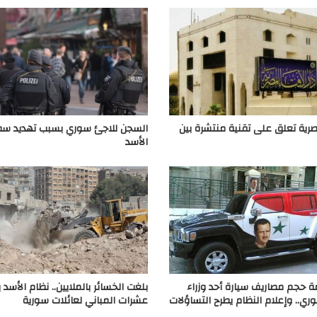
مصرية تعلق على تقنية منتشرة بين
السجن للاجئ سوري بسبب تهديد سفا
الأسد
 حجم مصاريف سيارة أحد وزراء
بلغت الخسائر بالملايين.. نظام الأسد 
وري.. وإعلام النظام يطرح التساؤلات
عشرات المباني لعائلات سورية