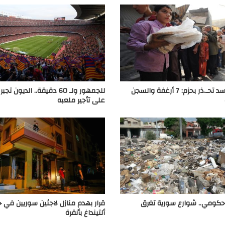
حكومة الأسد تحـ.ذر بحزم: 7 أرغفة والسجن
للجمهور ولـ 60 دقيقة.. الديون 
على تأجير ملعبه
كومي.. شوارع سورية تغرق
قرار بهدم منازل لاجئين سوريين في 
ألتينداغ بأنقرة