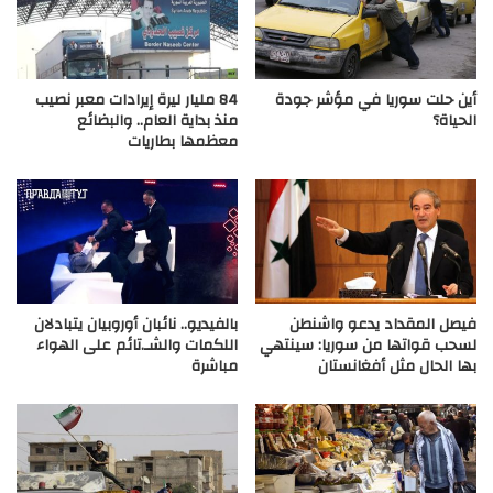
أين حلت سوريا في مؤشر جودة
84 مليار ليرة إيرادات معبر نصيب
الحياة؟
منذ بداية العام.. والبضائع
معظمها بطاريات
فيصل المقداد يدعو واشنطن
بالفيديو.. نائبان أوروبيان يتبادلان
لسحب قواتها من سوريا: سينتهي
اللكمات والشـ.تائم على الهواء
بها الحال مثل أفغانستان
مباشرة