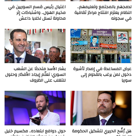
لدمجهم بالمجتمع وتعليمهم..
اغتيال رئيس قسم السوريين في
النظام يعتزم افتتاح مراكز ثقافية
مخيم الهول.. واشتباكات إثر
في سجونه
محاولة تسلل لخلايا داعش
عرض المساعدة في إصدار تأشيرة
بشار الأسد متحدثا عن الشعب
دخول لمن يرغب بالقدوم إلى
السوري: تعلّم إيجاد الأفكار وحلول
سوريا
للتغلب على الظروف
هل رُشّح الحريري لتشكيل الحكومة
حول دوافع ابتعاده.. مكسيم خليل