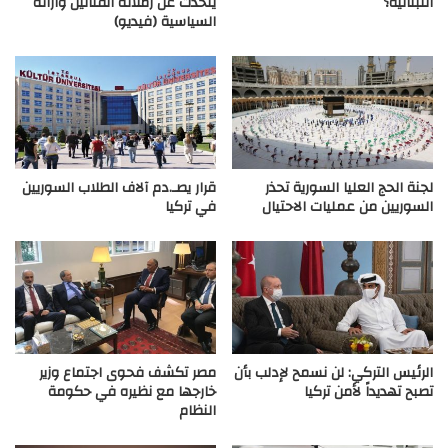
اللبنانية؟
يتحدث عن زملائه الفنانين وآرائه
السياسية (فيديو)
لجنة الحج العليا السورية تحذر
قرار يصـ.دم آلاف الطلاب السوريين
السوريين من عمليات الاحتيال
في تركيا
الرئيس التركي: لن نسمح لإدلب بأن
مصر تكشف فحوى اجتماع وزير
تصبح تهديداً لأمن تركيا
خارجها مع نظيره في حكومة
النظام