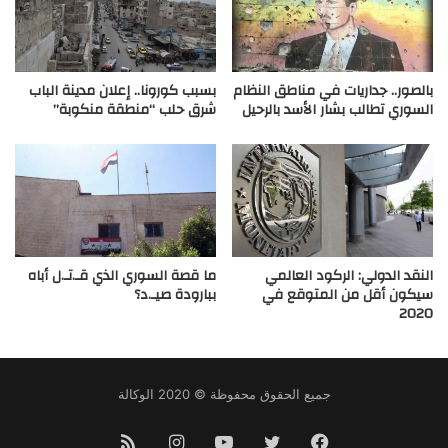
بالصور.. جداريات في مناطق النظام
بسبب كورونا.. إعلان مدينة الباب
السوري تطالب بشار الأسد بالرحيل
شرق حلب “منطقة منكوبة”
النقد الدولي: الركود العالمي
ما قصة السوري الذي قـ.تـ.ل أباه
سيكون أقل من المتوقع في
ببارودة صيـ.د؟
2020
جميع الحقوق محفوظة © 2020 الوكالة
فيسبوك
تويتر
يوتيوب
انستقرام
ملخص