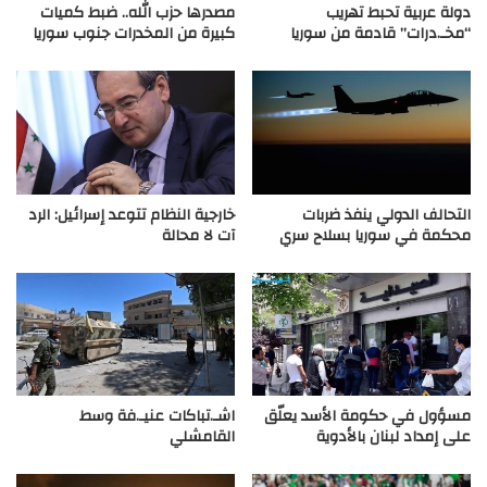
دولة عربية تحبط تهريب
مصدرها حزب الله.. ضبط كميات
“مخـ.درات” قادمة من سوريا
كبيرة من المخدرات جنوب سوريا
التحالف الدولي ينفذ ضربات
خارجية النظام تتوعد إسرائيل: الرد
محكمة في سوريا بسلاح سري
آت لا محالة
مسؤول في حكومة الأسد يعلّق
اشـ.تباكات عنيـ.فة وسط
على إمداد لبنان بالأدوية
القامشلي