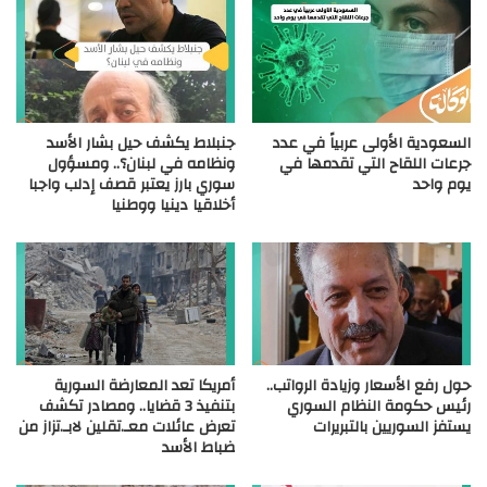
السعودية الأولى عربياً في عدد
جنبلاط يكشف حيل بشار الأسد
جرعات اللقاح التي تقدمها في
ونظامه في لبنان؟.. ومسؤول
يوم واحد
سوري بارز يعتبر قصف إدلب واجبا
أخلاقيا دينيا ووطنيا
حول رفع الأسعار وزيادة الرواتب..
أمريكا تعد المعارضة السورية
رئيس حكومة النظام السوري
بتنفيذ 3 قضايا.. ومصادر تكشف
يستفز السوريين بالتبريرات
تعرض عائلات معـ.تقلين لابـ.تزاز من
ضباط الأسد