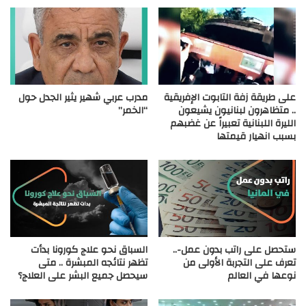
على طريقة زفة التابوت الإفريقية
مدرب عربي شهير يثير الجدل حول
.. متظاهرون لبنانيون يشيعون
“الخمر”
الليرة اللبنانية تعبيراً عن غضبهم
بسبب انهيار قيمتها
ستحصل على راتب بدون عمل-..
السباق نحو علاج كورونا بدأت
تعرف على التجربة الأولى من
تظهر نتائجه المبشرة .. متى
نوعها في العالم
سيحصل جميع البشر على العلاج؟