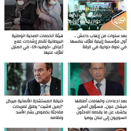
بعد سنوات من إرهاب داعش ..
هيئة الخدمات الصحية الوطنية
أول مؤسسة إزيدية تعرّف بنفسها
البريطانية تقدم إرشادات علاج
في ندوة حوارية في الرقة
أعراض -كوفيد-19- في المنزل
تعرّف عليها
بعد ادعاءات واتهامات أطلقها
خليفة المستشارة الألمانية ميركل
ميشال عون.. مسؤول أممي
“آرمين لاشيت” يطلق تصريحات
يكشف عن ما يقدمه اللاجئون
مفاجئة بخصوص بشار الأسد
السوريون إلى لبنان يوميا
ونظامه