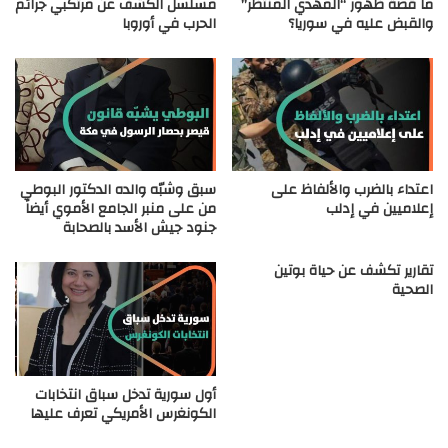
ما قصة ظهور “المهدي المنتظر”
مسلسل الكشف عن مرتكبي جرائم
والقبض عليه في سوريا؟
الحرب في أوروبا
اعتداء بالضرب والألفاظ على
سبق وشبّه والده الدكتور البوطي
إعلاميين في إدلب
من على منبر الجامع الأموي أيضاً
جنود جيش الأسد بالصحابة
تقارير تكشف عن حياة بوتين
الصحية
أول سورية تدخل سباق انتخابات
الكونغرس الأمريكي تعرف عليها