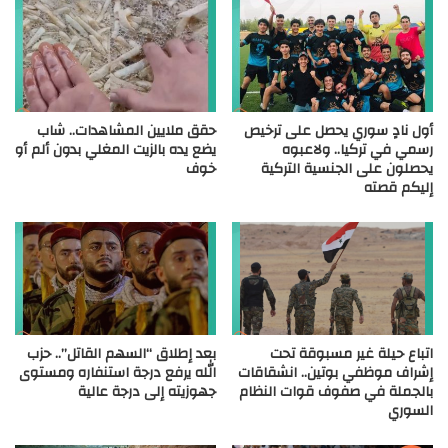
أول نادٍ سوري يحصل على ترخيص
حقق ملايين المشاهدات.. شاب
رسمي في تركيا.. ولاعبوه
يضع يده بالزيت المغلي بدون ألم أو
يحصلون على الجنسية التركية
خوف
إليكم قصته
اتباع حيلة غير مسبوقة تحت
بعد إطلاق “السهم القاتل”.. حزب
إشراف موظفي بوتين.. انشقاقات
الله يرفع درجة استنفاره ومستوى
بالجملة في صفوف قوات النظام
جهوزيته إلى درجة عالية
السوري