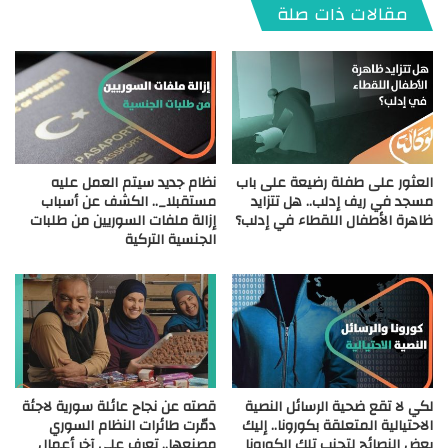
مقالات ذات صلة
العثور على طفلة رضيعة على باب
نظام جديد سيتم العمل عليه
مسجد في ريف إدلب.. هل تتزايد
مستقبلا_.. الكشف عن أسباب
ظاهرة الأطفال اللقطاء في إدلب؟
إزالة ملفات السوريين من طلبات
الجنسية التركية
لكي لا تقع ضحية الرسائل النصية
قصته عن نجاح عائلة سورية لاجئة
الاحتيالية المتعلقة بكورونا.. إليك
دمّرت طائرات النظام السوري
بعض النصائح لتجنب تلك الكورونا
مصنعها.. تعرف على آخر أعمال