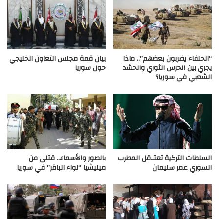
“الحلفاء يضربون بعضهم”.. ماذا
بيان قمة مجلس التعاون الخليجي
يجري بين الحرس الثوري والحشد
حول سوريا
الشعبي في سوريا؟
السلطات التركية تعتـ.قل المطرب
بالصور والأسماء.. قتلى من
السوري عمر سليمان
ميليشيا “لواء الباقر” في سوريا