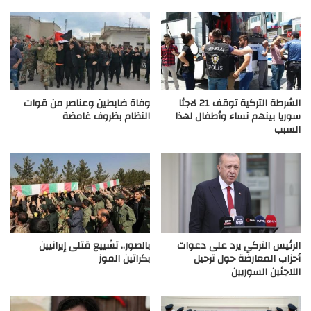
الشرطة التركية توقف 21 لاجئا
وفاة ضابطين وعناصر من قوات
سوريا بينهم نساء وأطفال لهذا
النظام بظروف غامضة
السبب
الرئيس التركي يرد على دعوات
بالصور.. تشييع قتلى إيرانيين
أحزاب المعارضة حول ترحيل
بكراتين الموز
اللاجئين السوريين