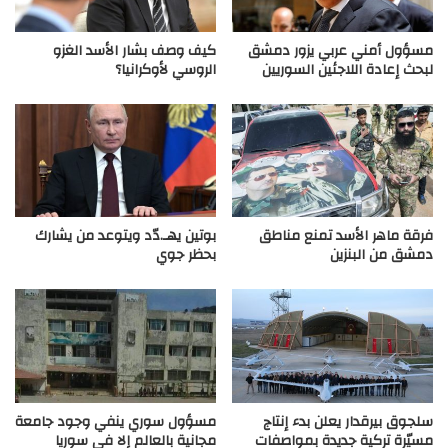
مسؤول أمني عربي يزور دمشق
كيف وصف بشار الأسد الغزو
لبحث إعادة اللاجئين السوريين
الروسي لأوكرانيا؟
فرقة ماهر الأسد تمنع مناطق
بوتين يهـ.دّد ويتوعد من يشارك
دمشق من البنزين
بحظر جوي
سلجوق بيرقدار يعلن بدء إنتاج
مسؤول سوري ينفي وجود جامعة
مسيّرة تركية جديدة بمواصفات
مجانية بالعالم إلا في سوريا