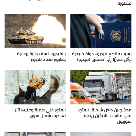
متطورة
بسبب مقطع فيديو.. دولة خليجية
بالفيديو.. نسف دبابة روسية
ترحّل سوريّا إلى دمشق (فيديو)
بصاروخ مضاد للدروع
محشورين داخل شاحنة.. العثور
العثور على طفلة وعليها آثار
على عشرات اللاجئين بينهم
تعـ.ذيب شمال سوريا
سوريون