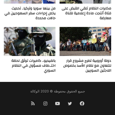
مخابرات النظام تلقي القبض على
من بينها سوريا وتركيا.. تحديث
فتاة أنتجت مادة إعلامية لقناة
يخص إجراءات سفر السعوديين في
معارضة
حالات محددة
دولة أوروبية تطرح مشروع قرار
بالفيديو.. كاميرات توثق لحظة
للتعاون مع نظام الأسد بخصوص
اختـ.طاف مسؤول في النظام
اللاجئين السوريين
السوري
جميع الحقوق محفوظة © 2020 الوكالة
فيسبوك
تويتر
يوتيوب
انستقرام
ملخص