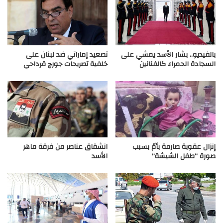
بالفيديو.. بشار الأسد يمشي على
تصعيد إماراتي ضد لبنان على
السجادة الحمراء كالفنانين
خلفية تصريحات جورج قرداحي
إنزال عقوبة صارمة بأمّ بسبب
انشقاق عناصر من فرقة ماهر
صورة “طفل الشيشة”
الأسد