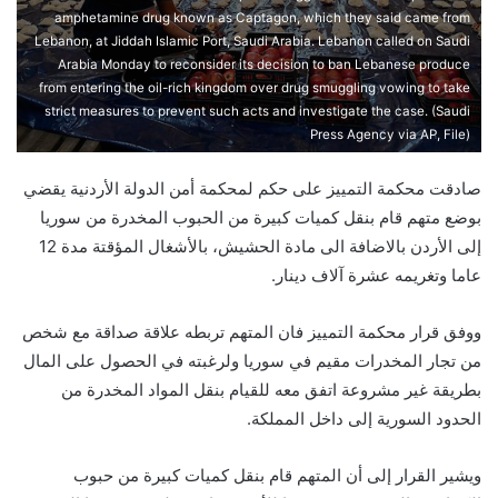
amphetamine drug known as Captagon, which they said came from
Lebanon, at Jiddah Islamic Port, Saudi Arabia. Lebanon called on Saudi
Arabia Monday to reconsider its decision to ban Lebanese produce
from entering the oil-rich kingdom over drug smuggling vowing to take
strict measures to prevent such acts and investigate the case. (Saudi
Press Agency via AP, File)
صادقت محكمة التمييز على حكم لمحكمة أمن الدولة الأردنية يقضي
بوضع متهم قام بنقل كميات كبيرة من الحبوب المخدرة من سوريا
إلى الأردن بالاضافة الى مادة الحشيش، بالأشغال المؤقتة مدة 12
عاما وتغريمه عشرة آلاف دينار.
ووفق قرار محكمة التمييز فان المتهم تربطه علاقة صداقة مع شخص
من تجار المخدرات مقيم في سوريا ولرغبته في الحصول على المال
بطريقة غير مشروعة اتفق معه للقيام بنقل المواد المخدرة من
الحدود السورية إلى داخل المملكة.
ويشير القرار إلى أن المتهم قام بنقل كميات كبيرة من حبوب