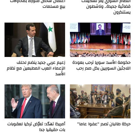
النظام السوري يقر تشكيلات
اعتقال شخص متورط بمحاولات
قضائية جديدة.. وناشطون
بيع مسلمات
يستنكرون
حكومة الأسد: سوريا ترحب بعودة
زعيم عربي جديد ينضم لحلف
اللاجئين السوريين بكل صدر رحب
الزعماء العرب المطبعين مع نظام
الأسد
حركة طالبان تصدر “عفوا عاما”
أمريكا تهدّد: تعرّض تركيا لعقوبات
بات حقيقيا جدا