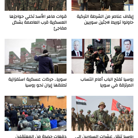
إيقاف عناصر من الشرطة التركية
قوات ماهر الأسد تخلي حواجزها
حاولوا توريط لاجئين سوريين
العسكرية قرب العاصمة بشكل
مفاجئ
روسيا تفتح الباب أمام انتساب
سوريا.. حركات عسكرية استفزازية
المرتزقة في سوريا
تطلقها إيران نحو روسيا
روسيا تنقل عشرات السوريين إلى
دفعات جديدة من المعتقلين