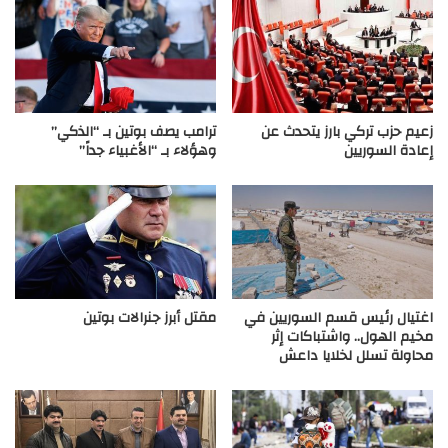
زعيم حزب تركي بارز يتحدث عن
ترامب يصف بوتين بـ “الذكي”
إعادة السوريين
وهؤلاء بـ “الأغبياء جداً”
اغتيال رئيس قسم السوريين في
مقتل أبرز جنرالات بوتين
مخيم الهول.. واشتباكات إثر
محاولة تسلل لخلايا داعش