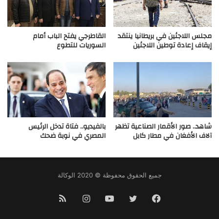
مجلس اللاجئين في بريطانيا ينتقد
القاطرجي يفتح الباب أمام
إيقاف إعادة توطين اللاجئين
السوريات للتطوع
شاهد.. صور الأقمار الصناعية تظهر
بالفيديو.. فتاة تدخل الرئيس
آلاف الأفغان في مطار كابل
المصري في نوبة ضحك
جميع الحقوق محفوظة © 2020 الوكالة
فيسبوك
تويتر
يوتيوب
انستقرام
ملخص