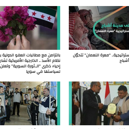
ستراتيجية.. “معرة النعمان” تتحوّل
بالتزامن مع مطالبات العفو الدولية ب
أشباح
نظام الأسد .. الخارجية الأمريكية تش
إحياء ذكرى “الـ.ثورة السورية” وتعلن
لسياستها في سوريا