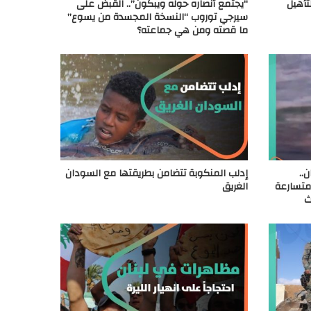
تأهيل
“يجتمع أنصاره حوله ويبكون”.. القبض على
سيرجي توروب “النسخة المجسدة من يسوع”
ما قصته ومن هي جماعته؟
..
إدلب المنكوبة تتضامن بطريقتها مع السودان
متسارعة
الغريق
ث