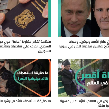
 بشار الأسد وبوتين.. ومعاذ
منظمة تقدّم مقترحا “هاما” حول جوا
ّح تفاصيل مبادرته للحل في سوريا
السوري.. تعرف على تفاصيله وفائدته
للسوريين
رجل في العالم.. تعرّف على مسيرة
ما حقيقة استهداف قائد ميليشيا الن
را ماغار