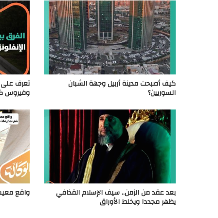
كيف أصبحت مدينة أربيل وجهة الشبان
تعرف على ا
السوريين؟
وفيروس كو
بعد عقد من الزمن.. سيف الإسلام القذافي
واقع معيش
يظهر مجددا ويخلط الأوراق