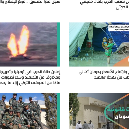
 تغضب العرب بلقاء حميمي
سجن عدرا بدمشق .. مركز للإصلاح وال
الحوثي
 وارتفاع الأسعار يحرمان أهالي
إعلان حالة الحرب في أرمينيا وأذربيجان
لب من بهجة #العيد
ومخاوف من التصعيد وسط تطورات 
ماذا عن الموقف التركي إزاء ما يحد