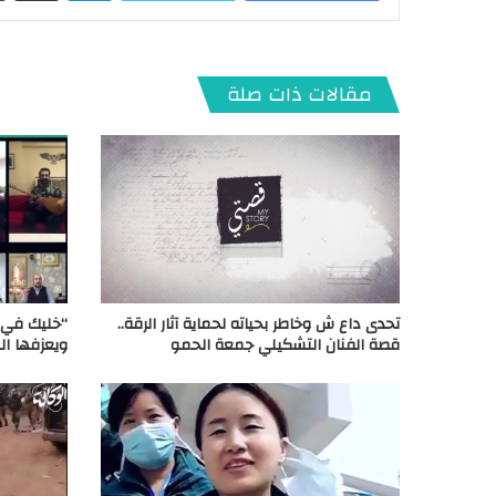
مقالات ذات صلة
تحدى داع ش وخاطر بحياته لحماية آثار الرقة..
“خليك في ا
قصة الفنان التشكيلي جمعة الحمو
ويعزفها ا