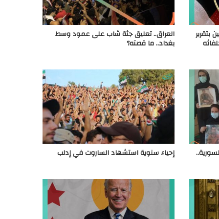
ن بتقرير
العراق.. تعليق جثة شاب على عمود وسط
لفائه
بغداد.. ما قصته؟
سورية..
إحياء سنوية استشهاد الساروت في إدلب