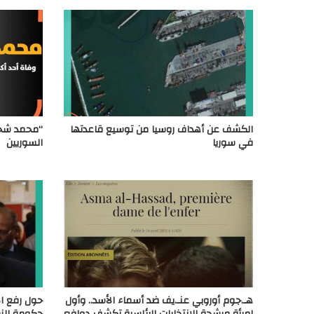
الكشف عن أهداف روسيا من توسيع قاعدتها
“محمد شحرو
في سوريا
السوريين
هـ.جوم أوروبي عنـ.يف ضد أسماء الأسد.. وأول
حول رفع الأ
امرأة مرشحة للانتخابات الرئاسية تكشف دوافع
حكومة النظ