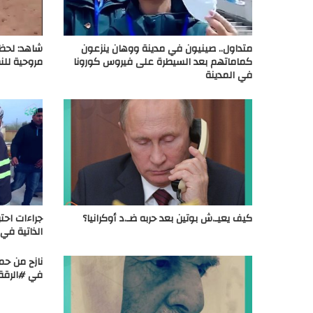
متداول.. صينيون في مدينة ووهان ينزعون
شاهد: لحظة
كماماتهم بعد السيطرة على فيروس كورونا
مروحية للن
في المدينة
كيف يعيـ.ش بوتين بعد حربه ضـ.د أوكرانيا؟
جراءات احت
الذاتية ف
نازح من حم
في #الرقة