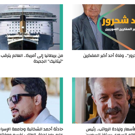
ر”.. وفاة أحد أكبر المفكرين
من بريطانيا إلى أمريكا.. العالم يترقب 
“تيتانيك” الجديدة
سعار وزيادة الرواتب.. رئيس
حادثة أحمد الشخانبة وجامعة الإسرا
ام السوري يستفز السوريين
عارم بعد إحراق الطالب نفسه ووفاته