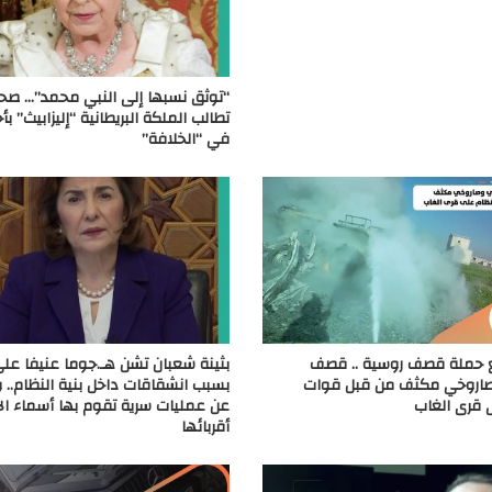
“توثق نسبها إلى النبي محمد”… صح
تطالب الملكة البريطانية “إليزابيث” ب
في “الخلافة”
مع حملة قصف روسية .. قصف
بثينة شعبان تشن هـ.جوما عنيفا على 
اروخي مكثف من قبل قوات
بسبب انشقاقات داخل بنية النظام..
 قرى الغاب
عن عمليات سرية تقوم بها أسماء ال
أقربائها