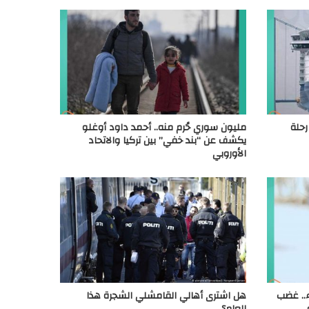
رحلة
مليون سوري حُرم منه.. أحمد داود أوغلو
يكشف عن “بند خفي” بين تركيا والاتحاد
الأوروبي
ء.. غضب
هل اشترى أهالي القامشلي الشجرة هذا
العام؟