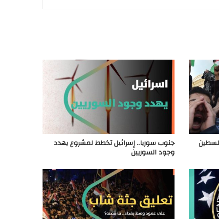
فلسطين
جنوب سوريا.. إسرائيل تخطط لمشروع يهدد
وجود السوريين