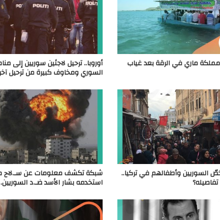
 مملكة ماري في الرقة بعد غياب
أوروبا.. ترحيل لاجئين سوريين إلى من
السوري ومخاوف كبيرة من ترحيل آخر
خصّ السوريين وأطفالهم في تركيا..
شبكة تكشف معلومات عن سـ.لاح محـ
تفاصيله؟
استخدمه بشار الأسد ضـ.د السوريين.