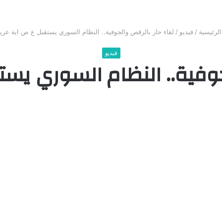
لرئيسية
/
فيديو
/
لقاء حار بالرقص والجوفية.. النظام السوري يستقبل ع ص ابة عري
فيديو
جوفية.. النظام السوري يس