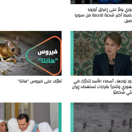
ري يصرّ على إغراق أوروبا
.ضبط أكبر شحنة قادمة من سوريا
اصيل
 زوجها.. أسماء الأسد تتحرّك في
تعرّف على فيروس “هانتا”
هوري وتتجرأ بقرارات تستهدف إيران
ئي شخصيًا