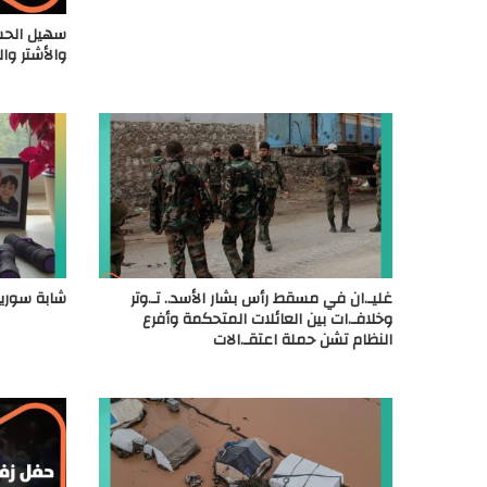
سهيل الحسن
والأشتر وا
غليـ.ان في مسقط رأس بشار الأسد.. تـ.وتر
شابة سورية
وخلافـ.ات بين العائلات المتحكمة وأفرع
النظام تشن حملة اعتقـ.الات