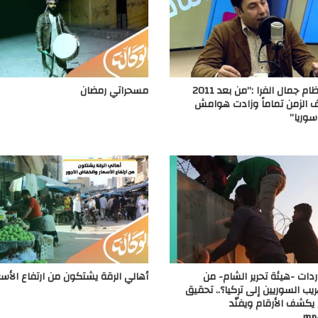
إعلامي النظام جمال الفرا :”من بعد 2011
مسحراتي رمضان
ف الزمن تماماً وزادت هوامش
سوريا”
ردات -هيئة تحرير الشام- من
أهالي الرقة يشتكون من ارتفاع الأسع
يب السوريين إلى تركيا؟.. تحقيق
كشف الأرقام ويفنّد