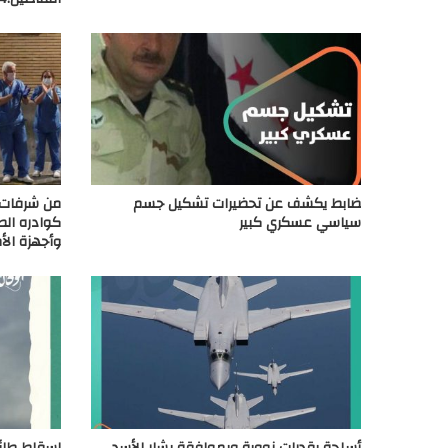
ضابط يكشف عن تحضيرات تشكيل جسم
من شرفات 
سياسي عسكري كبير
كوادره الط
وأجهزة الأ
أسلحة بقدرات نووية وبموافقة بشار الأسد..
إسقاط طائر