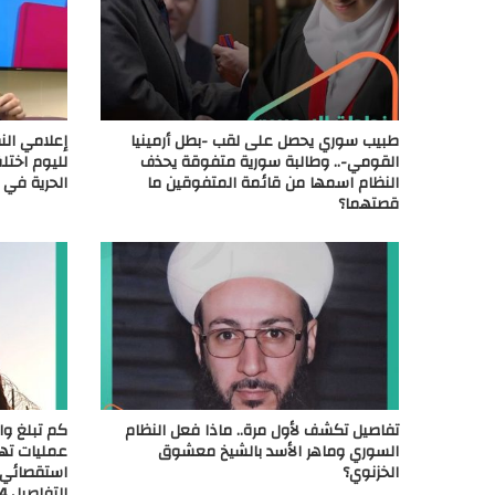
طبيب سوري يحصل على لقب -بطل أرمينيا
القومي-.. وطالبة سورية متفوقة يحذف
لليوم اختل
النظام اسمها من قائمة المتفوقين ما
الحرية في 
قصتهما؟
تفاصيل تكشف لأول مرة.. ماذا فعل النظام
كم تبلغ وا
السوري وماهر الأسد بالشيخ معشوق
عمليات تهر
الخزنوي؟
استقصائي ي
التفاصيل.mp4