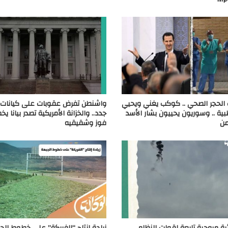
الحجر الصحي .. كوكب يغني ويحيي
واشنطن تفرض عقوبات على كيانات و
بية .. وسوريون يحييون بشار الأسد
جدد.. والخزانة الأمريكية تصدر بيانا ي
من
فوز وشقيقيه
ة مروحية تابعة لقوات النظام
زيادة إنتاج “الفريكة” على خطوط ال