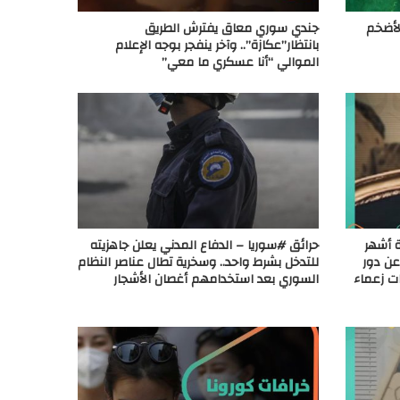
لأضخم
جندي سوري معاق يفترش الطريق
بانتظار”عكازة”.. وآخر ينفجر بوجه الإعلام
الموالي “أنا عسكري ما معي”
ة أشهر
حرائق #سوريا – الدفاع المدني يعلن جاهزيته
عن دور
للتدخل بشرط واحد.. وسخرية تطال عناصر النظام
ت زعماء
السوري بعد استخدامهم أغصان الأشجار