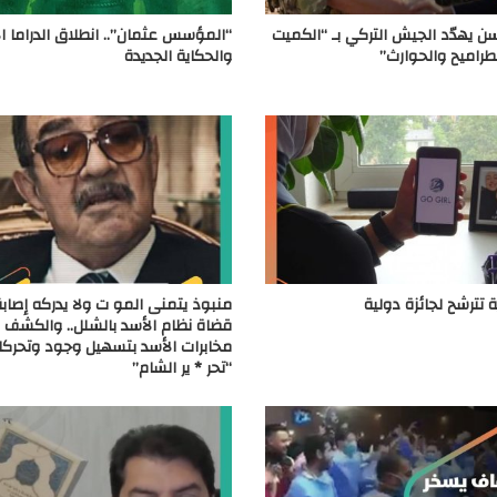
 يهدّد الجيش التركي بـ “الكميت
“المؤسس عثمان”.. انطلاق الدراما ا
لطراميح والحوارث”
والحكاية الجديدة
 تترشح لجائزة دولية
منبوذ يتمنى المو ت ولا يدركه إصاب
قضاة نظام الأسد بالشلل.. والكشف 
مخابرات الأسد بتسهيل وجود وتحركا
“تحر * ير الشام”