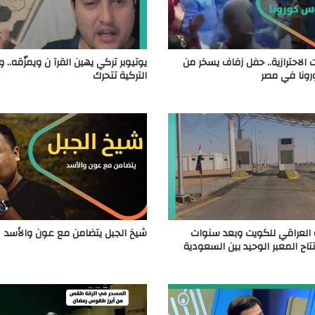
ت الاحترازية.. حفل زفاف يسخر من
يوتيوبر تركي يهين القرآ ن ويمزّقه..
ونا في مصر
التركية تتحرك
 العراقي للكويت وبعد سنوات
شيخ الجبل يتضامن مع عون والأسد
تاح المعبر الوحيد بين السعودية