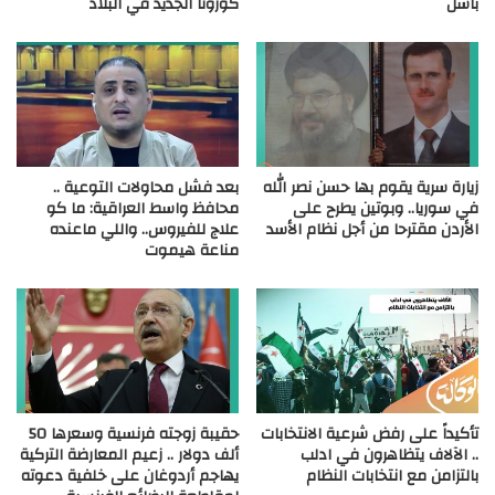
باسل
كورونا الجديد في البلاد
زيارة سرية يقوم بها حسن نصر الله
بعد فشل محاولات التوعية ..
في سوريا.. وبوتين يطرح على
محافظ واسط العراقية: ما كو
الأردن مقترحا من أجل نظام الأسد
علاج للفيروس.. واللي ماعنده
مناعة هيموت
تأكيداً على رفض شرعية الانتخابات
حقيبة زوجته فرنسية وسعرها 50
.. الآلاف يتظاهرون في ادلب
ألف دولار .. زعيم المعارضة التركية
بالتزامن مع انتخابات النظام
يهاجم أردوغان على خلفية دعوته