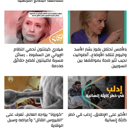
لمقاطعة البضائع الفرنسية
بالأمس تحتفل بفوز بشار الأسد
هيلاري كيلنتون تحمي النظام
واليوم تنتقد الأوضاع.. أنطوانيت
الإيراني من السقوط .. رسائل
نجيب تثير ضجة بمواقفها بين
مسربة لكلينتون تفضح حقائق
السوريين
صادمة
الأكبر على الإطلاق.. إدلب في خطر
“كورونا” يواجه العالم.. تعرف على
كارثة إنسانية
“الفيروس القاتل” وأعراضه وسبل
الوقاية