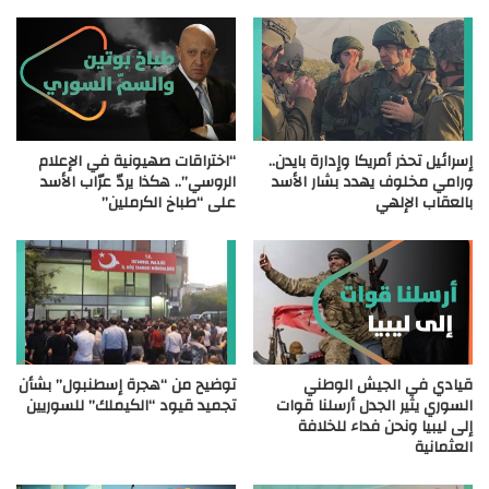
إسرائيل تحذر أمريكا وإدارة بايدن..
“اختراقات صهيونية في الإعلام
ورامي مخلوف يهدد بشار الأسد
الروسي”.. هكذا يردّ عرّاب الأسد
بالعقاب الإلهي
على “طباخ الكرملين”
قيادي في الجيش الوطني
توضيح من “هجرة إسطنبول” بشأن
السوري يثير الجدل أرسلنا قوات
تجميد قيود “الكيملك” للسوريين
إلى ليبيا ونحن فداء للخلافة
العثمانية