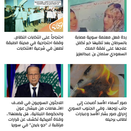
ردة فعل معلمة سورية مصابة
احتجاجاً على انتخابات النظام..
بالسرطان بعد تلقيها خبر تكفل
وقفة احتجاجية في مدينة الطبقة
علاجها على نفقة الملك
تطعن في شرعية الانتخابات
السعودي سلمان بن عبدالعزيز
صور أسماء الأسد أصبحت إلى
اللاجئون السوريون في قصـ.ف
جانب زوجها.. وفي الجنوب السوري
الاتـ.هامات من ميشال عون
إحراق صور بشار الأسد وعبارات
والحكومة اللبنانية.. هل يفعلها؟..
تطالب برحيله
وقناة أمريكية تكشف عن قرارات
مرتقبة لـ “جو بايدن” في سوريا