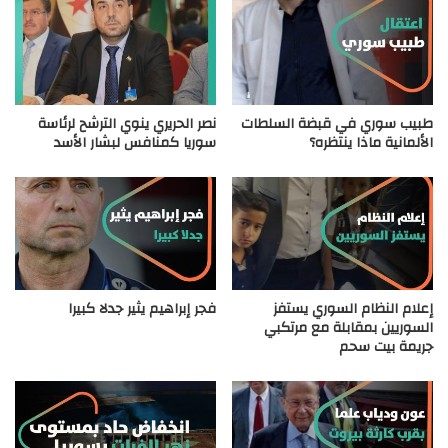
طبيب سوري في قبضة السلطات
نصر الحريري ينوي الترشح لرئاسة
الألمانية ماذا ينتظره؟
سوريا كمنافس لبشار الأسد
إعلام النظام السوري يستفز
فجر إبراهيم يثير جدلا كبيرا
السوريين بمقابلة مع مرتكبي
جريمة بيت سحم