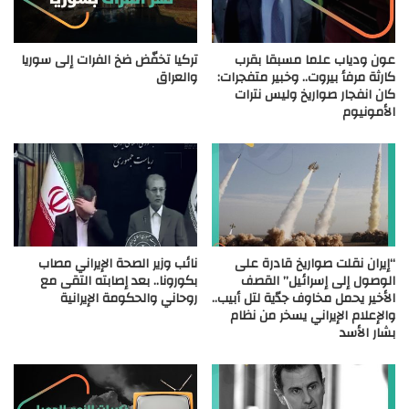
عون ودياب علما مسبقا بقرب
تركيا تخفّض ضخ الفرات إلى سوريا
كارثة مرفأ بيروت.. وخبير متفجرات:
والعراق
كان انفجار صواريخ وليس نترات
الأمونيوم
“إيران نقلت صواريخ قادرة على
نائب وزير الصحة الإيراني مصاب
الوصول إلى إسرائيل” القصف
بكورونا.. بعد إصابته التقى مع
الأخير يحمل مخاوف جدّية لتل أبيب..
روحاني والحكومة الإيرانية
والإعلام الإيراني يسخر من نظام
بشار الأسد