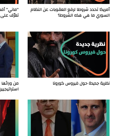
أمريكا تحدد شروطا لرفع العقوبات عن النظام
“ماني” أف
السوري ما هي هذه الشروط؟
تعرّف على ج
نظرية جديدة حول فيروس كورونا
من ورائها 
استراتيجيي