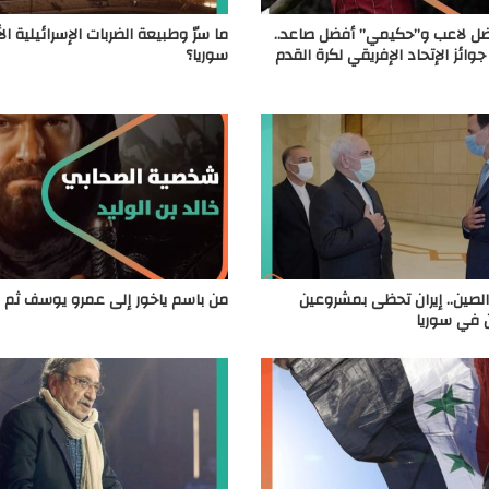
ضل لاعب و”حكيمي” أفضل صاعد..
ما سرّ وطبيعة الضربات الإسرائيلية ال
وائز الإتحاد الإفريقي لكرة القدم
سوريا؟
الصين.. إيران تحظى بمشروعين
من باسم ياخور إلى عمرو يوسف ثم يا
ن في سوريا