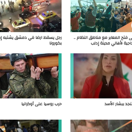
ى فتح المعابر مع مناطق النظام ..
رجل يسقط ارضا في دمشق يشتبه إص
جية لأهالي مدينة إدلب
بكورونا
جد ببشار الأسد
حرب روسيا على أوكرانيا