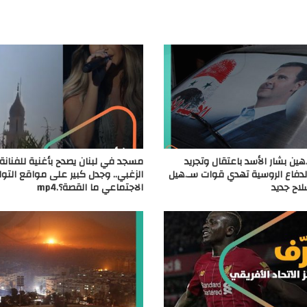
ين بشار الأسد باعتقال وتجريد
مسجد في لبنان يصدح بأغنية للفنانة 
لدفاع الروسية تهدي قوات سـ.هيل
الزغبي.. وجدل كبير على مواقع التو
لاح جديد
الاجتماعي ما القصة؟.mp4