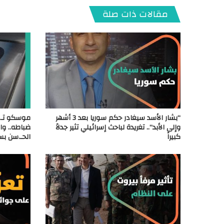
مقالات ذات صلة
“بشار الأسد سيغادر حكم سوريا بعد 3 أشهر
موسكو تـ.ه
وإلى الأبد”.. تغريدة لباحث إسرائيلي تثير جدلاً
ضباطه.. وا
كبيراً
الحـ.سن بس