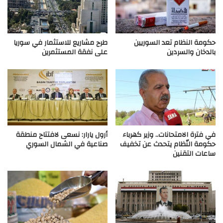
حكومة النظام تعد السوريين
طرح مشاريع للاستثمار في سوريا
بالدخان والسردين
على نفقة المستثمرين
في فترة الامتحانات.. وزير كهرباء
أرول يارار: نسعى لافتتاح منطقة
حكومة النّظام يتحدث عن تخفيف
صناعية في الشمال السوري
ساعات التقنين