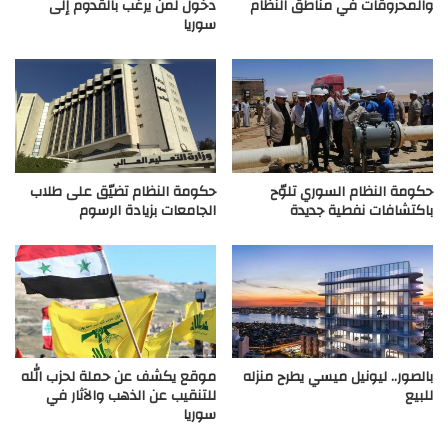
والمحروقات في مناطق النظام
دخول لمن يرغب بالقدوم إلى
سوريا
حكومة النظام السوري تلوّح
حكومة النظام تضيّق على طلاب
باكتشافات نفطية جديدة
الجامعات بزيادة الرسوم
بالصور.. ليونيل ميسي يطرح منزله
موقع يكشف عن حملة لحزب الله
للبيع
للتنقيب عن الذهب والآثار في
سوريا