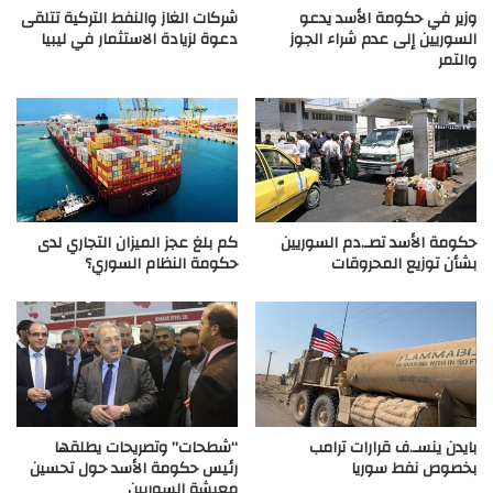
وزير في حكومة الأسد يدعو
شركات الغاز والنفط التركية تتلقى
السوريين إلى عدم شراء الجوز
دعوة لزيادة الاستثمار في ليبيا
والتمر
حكومة الأسد تصـ.دم السوريين
كم بلغ عجز الميزان التجاري لدى
بشأن توزيع المحروقات
حكومة النظام السوري؟
بايدن ينسـ.ف قرارات ترامب
“شطحات” وتصريحات يطلقها
بخصوص نفط سوريا
رئيس حكومة الأسد حول تحسين
معيشة السوريين