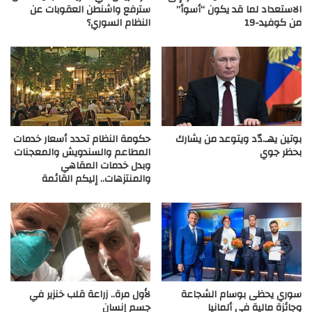
الاستعداد لما قد يكون “أسوأ”
سترفع واشنطن العقوبات عن
من كوفيد-19
النظام السوري؟
بوتين يهـ.دّد ويتوعد من يشارك
حكومة النظام تحدد أسعار خدمات
بحظر جوي
المطاعم والسندويش والمعجنات
وبدل خدمات المقاهي
والمنتزهات.. إليكم القائمة
سوري يحظى بوسام الشجاعة
لأول مرة.. زراعة قلب خنزير في
وجائزة مالية في ألمانيا
جسم إنسان