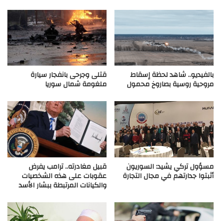
بالفيديو.. شاهد لحظة إسقاط
قتلى وجرحى بانفجار سيارة
مروحية روسية بصاروخ محمول
ملغومة شمال سوريا
مسؤول تركي يشيد: السوريون
قبيل مغادرته.. ترامب يفرض
أثبتوا جدارتهم في مجال التجارة
عقوبات على هذه الشخصيات
والكيانات المرتبطة ببشار الأسد