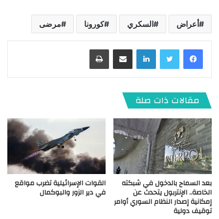
أعراض
السكري
كورونا
مرضى
لينكدإن
مشاركة عبر البريد
طباعة
مقالات ذات صلة
بعد السماح بالدخول في شبكته
القوات الإسرائيلية تضرب مواقع
الخاصة.. الإنتربول يتحدث عن
في دير الزور والبوكمال
إمكانية إصدار النظام السوري أوامر
توقيف دولية