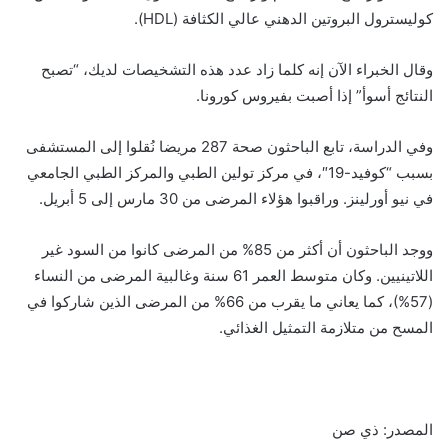
كوليسترول البروتين الدهني عالي الكثافة (HDL).
وقال الخبراء الآن إنه كلما زاد عدد هذه التشخيصات لديك، “تصبح
النتائج أسوأ” إذا أصبت بفيروس كورونا.
وفي الدراسة، تابع الباحثون صحة 287 مريضا نُقلوا إلى المستشفى
بسبب “كوفيد-19″، في مركز تولين الطبي والمركز الطبي الجامعي
في نيو أورلينز. وراقبوا هؤلاء المرضى من 30 مارس إلى 5 أبريل.
ووجد الباحثون أن أكثر من 85% من المرضى كانوا من السود غير
اللاتينيين. وكان متوسط ​​العمر 61 سنة وغالبية المرضى من النساء
(57%)، كما يعاني ما يقرب من 66% من المرضى الذين شاركوا في
المسح من متلازمة التمثيل الغذائي.
المصدر: ذي صن