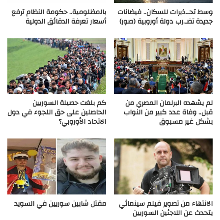
وسط تحـ.ذيرات للسكان.. فيضانات
بالمظلومية.. حكومة النظام ترفع
جديدة تضـ.رب دولة أوروبية (صور)
أسعار تعرفة الدقائق الدولية
لم يشهده البرلمان المصري من
كم بلغت حصيلة السوريين
قبل.. وفاة عدد كبير من النواب
الحاصلين على حق اللجوء في دول
بشكل غير مسبوق
الاتحاد الأوروبي؟
الانتهاء من تصوير فيلم سينمائي
مقتل شابين سوريين في السويد
يتحدث عن اللاجئين السوريين