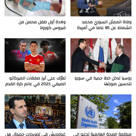
وفاة الممثل السوري محمد
ولادة أول طفل محصن من
الشماط عن 85 عاما في أمريكا
فيروس كورونا
روسيا تدخل خطا جديدا في سوريا
تعرّف على أبرز صفقات الميركاتو
لتحسين صورتها
الصيفي 2021 في عالم كرة القدم
منظمة الصحة العالمية تدعو إلى
غولدريش في تصريحات جديدة.. هل