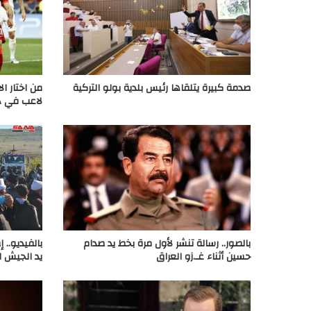
صدمة كبيرة يتلقاها رئيس بلدية بولو التركية
من اختار ال
لاعب في دو
بالصور.. رسالة تنشر لأول مرة بخط يد صدام
بالفيديو..
حسين أثناء غـ.زو العراق
يد الجيش ا