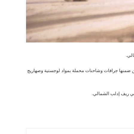
الي.
لقوات التركية، الرتل الأول مؤلف من 47 آلية عسكرية والرتل الثاني مؤلف من 22 آلية أخرى، من ضمنها جرافات وشاحنات محملة بمواد لوجستية وصهاريج
في ريف إدلب الشمالي.