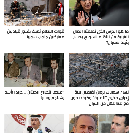
قوات النظام تعبث بقبور قياديين
ما هو الدرس الذي تعلمته الدول
معارضين جنوب سوريا
الغربية من النظام السوري بحسب
بثينة شعبان؟
نساء سوريات يروين تفاصيل ليلة
“عندما تتصارع الحيتان”.. دريد الأسد
إحراق مخيم “المنية” وكيف نجون
يهـ.اجم روسيا
مع عوائلهن من النيران