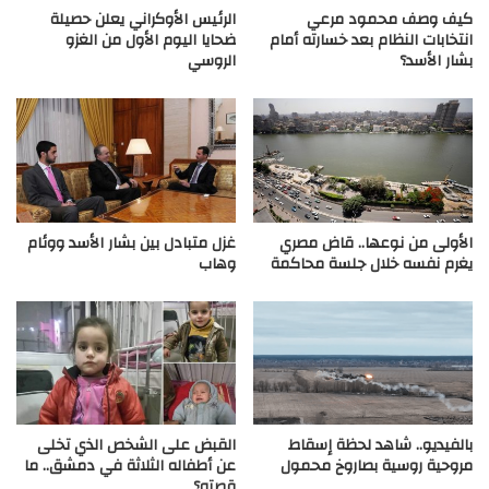
كيف وصف محمود مرعي
الرئيس الأوكراني يعلن حصيلة
انتخابات النظام بعد خسارته أمام
ضحايا اليوم الأول من الغزو
بشار الأسد؟
الروسي
الأولى من نوعها.. قاض مصري
غزل متبادل بين بشار الأسد ووئام
يغرم نفسه خلال جلسة محاكمة
وهاب
بالفيديو.. شاهد لحظة إسقاط
القبض على الشخص الذي تخلى
مروحية روسية بصاروخ محمول
عن أطفاله الثلاثة في دمشق.. ما
قصته؟