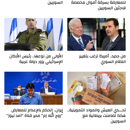
للمعارضة بسرقة أموال مخصصة
السوريين
للاجئين السوريين
من جديد.. أمريكا ترغب بتغيير
الأولى من نوعها.. رئيس الأركان
النظام السوري
الإسرائيلي يزور دولة عربية
تحـ.ـدي العيش والمواد التموينية..
إيران.. الحكم بالإعدام للمعارض
هكذا تضامنت بريطانية مع
“روح الله زم” مدير قناة “آمد نيوز”
السوريين