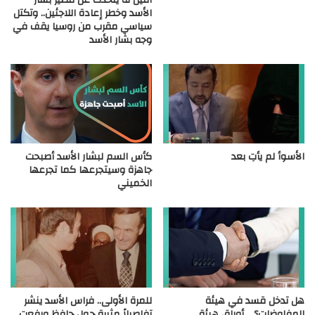
أمين له يتحدث عن مصير بشار
الأسد وخطر إعادة اللاجئين.. وتكتل
سياسي مقرب من روسيا يقف في
وجه بشار الأسد
الأسوأ لم يأتِ بعد
كأس السم لبشار الأسد أصبحت
جاهزة وسيتجرعها كما تجرعها
الخميني
هل تدخل قسد في هيئة
للمرة الأولى.. فراس الأسد ينشر
المفاوضات؟ .. أوراق هيئة
تفاصيلاً مثيرة حول حافظ ورفعت