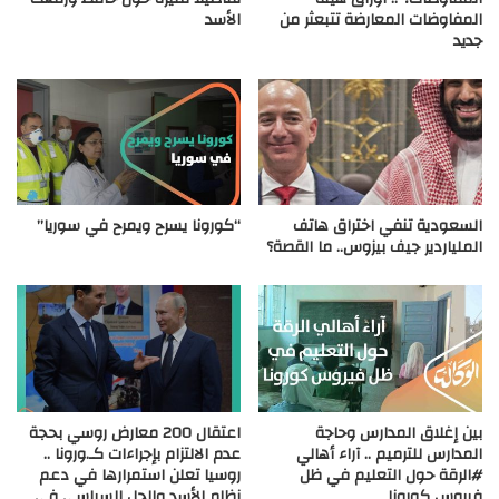
المفاوضات المعارضة تتبعثر من
الأسد
جديد
السعودية تنفي اختراق هاتف
“كورونا يسرح ويمرح في سوريا”
الملياردير جيف بيزوس.. ما القصة؟
بين إغلاق المدارس وحاجة
اعتقال 200 معارض روسي بحجة
المدارس للترميم .. آراء أهالي
عدم الالتزام بإجراءات كـ.ورونا ..
#الرقة حول التعليم في ظل
روسيا تعلن استمرارها في دعم
فيروس كورونا
نظام الأسد والحل السياسي في