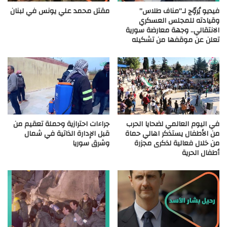
فيديو يُروّج لـ”مناف طلاس”
مقتل محمد علي يونس في لبنان
وقيادته للمجلس العسكري
الانتقالي.. وجهة معارضة سورية
تعلن عن موقفها من تشكيله
في اليوم العالمي لضحايا الحرب
جراءات احترازية وحملة تعقيم من
من الأطفال يستذكر اهالي حماة
قبل الإدارة الذاتية في شمال
من خلال فعالية لذكرى مجزرة
وشرق سوريا
أطفال الحرية