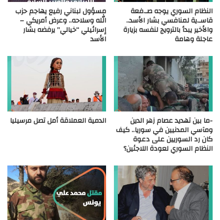
النظام السوري يوجه صـ.فعة
مسؤول لبناني رفيع يهاجم حزب
قاسـ.ية لمنافسي بشار الأسد..
الله وسلاحه.. وعرض أمريكي –
والأخير يبدأ بالترويج لنفسه بزيارة
إسرائيلي “خيالي” يرفضه بشار
عاجلة وهامة
الأسد
-ما بين تهديد عصام زهر الدين
الدمية العملاقة أمل تصل مرسيليا
ومآسي المدنيين في سوريا.. كيف
كان رد السوريين على دعوة
النظام السوري لعودة اللاجئين؟