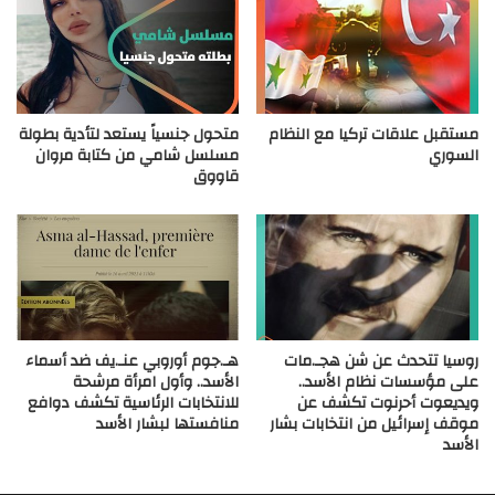
مستقبل علاقات تركيا مع النظام
متحول جنسياً يستعد لتأدية بطولة
السوري
مسلسل شامي من كتابة مروان
قاووق
روسيا تتحدث عن شن هجـ.مات
هـ.جوم أوروبي عنـ.يف ضد أسماء
على مؤسسات نظام الأسد..
الأسد.. وأول امرأة مرشحة
ويديعوت أحرنوت تكشف عن
للانتخابات الرئاسية تكشف دوافع
موقف إسرائيل من انتخابات بشار
منافستها لبشار الأسد
الأسد