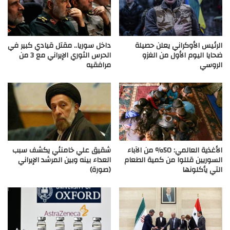
الرئيس الأوكراني يعلن حصيلة
داخل سوريا.. مقتل قيادي كبير في
ضحايا اليوم الأول من الغزو
الحرس الثوري الإيراني مع 3 من
الروسي
مرافقيه
الأغذية العالمي: 50٪ من الآباء
شقيق علي خامنئي يكشف سبب
السوريين قللوا من كمية الطعام
العداء بينه وبين المرشد الإيراني
التي يأكلونها
(صورة)