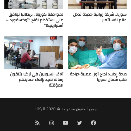
سوريا.. شركة إيرانية جديدة تدخل
لمواجهة كورونا.. بريطانيا توافق
عالم الاستثمار
على استخدام لقاح “أوكسفورد –
أسترازينيكا”
صحة إدلب: نجاح أول عملية جراحة
آلاف السوريين في ‎تركيا يتلقون
قلب شمال سوريا
رسالة تفيد بإلغاء حمايتهم
المؤقتة
جميع الحقوق محفوظة © 2020 الوكالة
فيسبوك
تويتر
يوتيوب
انستقرام
ملخص