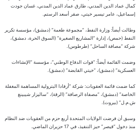
كمال عماد الدين المدني، طارق عماد الدين المدني، غسان جودت
إسماعيل، عامر تيسير خيتي، صقر أسعد الرستم.
وطالت أيضاً: وزارة النفط، “مجموعة طعمة” (دمشق)، مؤسسة تكرير
النفط (حمص)، إدارة “المشاريع الصغيرة” (السوق الحرة، دمشق)،
شركة “مصافة الساحل” (طرطوس).
وضمت القائمة أيضاً: “قوات الدفاع الوطني”، مؤسسة “الإنشاءات
العسكرية” (دمشق)، “خيتي القابضة” (دمشق).
كما ضمت قائمة العقوبات: شركة “أرفادا البترولية المساهمة المغفلة
الخاصة” (دمشق)، “مصفاة الرصافة” (الرقة)، “ساليزار شيبينغ
ش.م.ل” (بيروت).
وسبق أن فرضت الولايات المتحدة أربع حزم من العقوبات ضد النظام
منذ دخول “قيصر” حيز التنفيذ، في 17 حزيران الماضي.