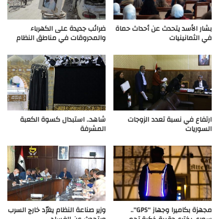
بشار الأسد يتحدث عن أحداث حماة
ضرائب جديدة على الكهرباء
في الثمانينيات
والمحروقات في مناطق النظام
ارتفاع في نسبة تعدد الزوجات
شاهد.. استبدال كسوة الكعبة
السوريات
المشرفة
مجهزة بكاميرا وجهاز “GPS”..
وزير صناعة النظام يغرّد خارج السرب