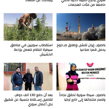
سوري يخترع حقيبة ذكية تحمي
ويتحدث عن الفساد
حاملها من مئات الهجمات
بالصور.. إيران تفشل بإطلاق صـ.اروخ
استقطاب سوريين في مناطق
يحمل قمرا صناعيا
سيطرة النظام للعمل بزراعة
الحشيش
بالصور.. سيدة سورية تحقق نجاحاً
بعد أن دفع 130 آلف دولار..
وتصدر منتجاتها إلى خارج تركيا
تفاصيل إسـ.قاط جنسية عن شقيق
رجل أعمال سوري