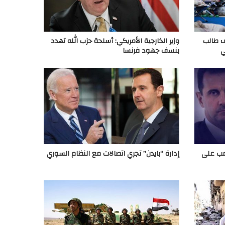
وريا.. أكثر من 86 ألف طالب
وزير الخارجية الأمريكي: أسلحة حزب الله تهدد
ي
بنسف جهود فرنسا
امب على
إدارة “بايدن” تجري اتصالات مع النظام السوري