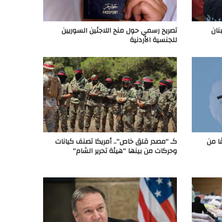
نان
تصريح رسمي حول منح اللاجئين السوريين
للجنسية الأردنية
ًا من
كـ “مصدر قلق خاص”.. أمريكا تصنف كيانات
وحركات من بينها “هيئة تحرير الشام”