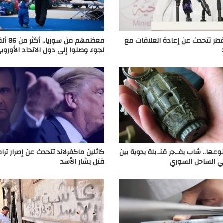
قطر تتحدث عن إعادة العلاقات مع
معظمهم من س
لجوء وصلوا إلى دول الاتحاد الأوروب
نوعها.. شاب يفـ.جر قنـ.بلة يدوية بين
كاثلين ماكفرلاند تتحدث عن إصرار تر
ي الساحل السوري
قتل بشار الأسد