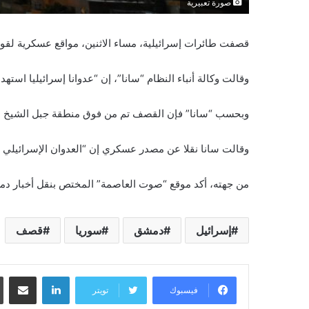
صورة تعبيرية
قصفت طائرات إسرائيلية، مساء الاثنين، مواقع عسكرية لقوا
وقالت وكالة أنباء النظام “سانا”، إن “عدوانا إسرائيليا ا
وبحسب “سانا” فإن القصف تم من فوق منطقة جبل الشيخ بات
وقالت سانا نقلا عن مصدر عسكري إن “العدوان الإسرائيلي 
من جهته، أكد موقع “صوت العاصمة” المختص بنقل أخبار دمش
إسرائيل
دمشق
سوريا
قصف
لينكدإن
مشاركة عبر البريد
فيسبوك
تويتر