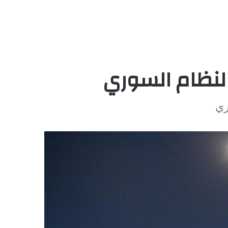
لنظام السوري
ري