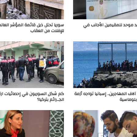
 موحد للمقيمين الأجانب في
سوريا تحتل ذيل قائمة المؤشر العال
للإفلات من العقاب
اف المهاجرين.. إسبانيا تواجه أزمة
كم شكل السوريون في إحصائيات ارت
بلوماسية
الجـ.رائم بتركيا؟