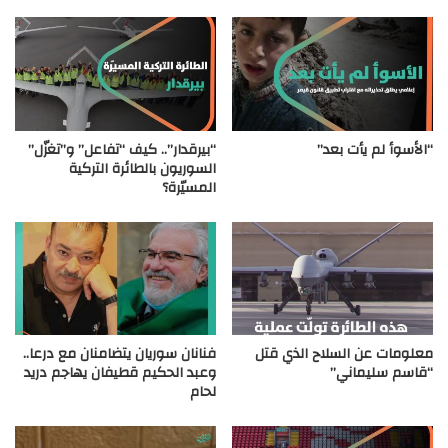
“الأسوأ لم يأت بعد”
“بيرقدار”.. كيف “تفاعل” و”تغزّل”
السوريون بالطائرة التركية
المسيّرة؟
معلومات عن السلاح الذي قتل
فنانان سوريان يتضامنان مع درعا..
“قاسم سليماني”
وعبد الحكيم قطيفان يهاجم دريد
لحام