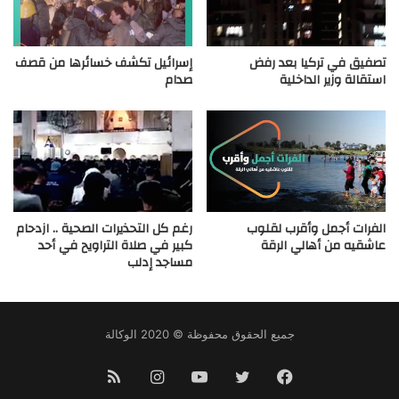
تصفيق في تركيا بعد رفض
إسرائيل تكشف خسائرها من قصف
استقالة وزير الداخلية
صدام
الفرات أجمل وأقرب لقلوب
رغم كل التحذيرات الصحية .. ازدحام
عاشقيه من أهالي الرقة
كبير في صلاة التراويح في أحد
مساجد إدلب
جميع الحقوق محفوظة © 2020 الوكالة
فيسبوك
تويتر
يوتيوب
انستقرام
ملخص