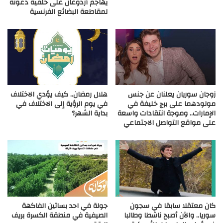
يهاجم أردوغان على خلفية دعوته
لمقاطعة البضائع الفرنسية
زوجان سوريان يعلنان عن جنس
هلال رمضان.. كيف يؤدي الاختلاف
مولودهما على برج خليفة في
في يوم الرؤية إلى الاختلاف في
الإمارات.. وموجة انتقادات واسعة
بداية الشهر؟
على مواقع التواصل الاجتماعي
كان معتقلا سابقا في سجون
جولة في احد بساتين الفاكهة
سوريا.. والآن أصبح ناشطا وطالبا
الصيفية في منطقة الكسرة بريف