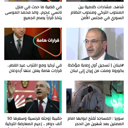
شاهد.. مشادات كلامية بين
في قضية ما حدث في منزل
المندوب التركي ومندوب النظام
نانسي عجرم.. والد محمد الموسى
السوري في مجلس الأمن
يتخذ قراراً يصدم الجميع
#لبنان | تسجيل أول إصابة مؤكدة
في تركيا ومع اقتراب عيد الفطر..
بكورونا وصلت من إيران إلى لبنان
قرارات هامة يعلن عنها أردوغان
سوريا : المساجد تفتح ابوابها امام
حقيبة زوجته فرنسية وسعرها 50
المصلين بعد شهرين من الحجر
ألف دولار .. زعيم المعارضة التركية