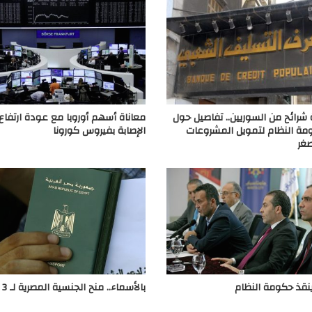
رائح من السوريين.. تفاصيل حول
معاناة أسهم أوروبا مع عودة ارتفاع
ة النظام لتمويل المشروعات
الإصابة بفيروس كورونا
صغر
نقذ حكومة النظام
بالأسماء.. منح الجنسية المصرية لـ 3 سوريين