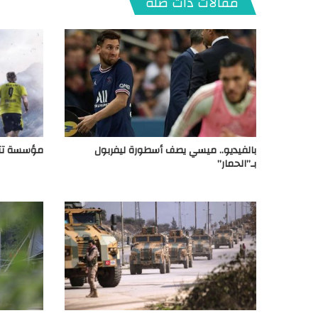
مقالات ذات صلة
بالفيديو.. ميسي يصف أسطورة ليفربول
مؤسسة تتوق
بـ”الحمار”