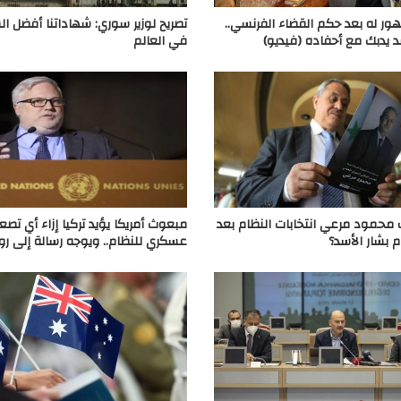
ر له بعد حكم القضاء الفرنسي..
تصريح لوزير سوري: شهاداتنا أفضل ا
 يدبك مع أحفاده (فيديو)
في العالم
حمود مرعي انتخابات النظام بعد
مبعوث أمريكا يؤيد تركيا إزاء أي تصع
م بشار الأسد؟
عسكري للنظام.. ويوجه رسالة إلى رو