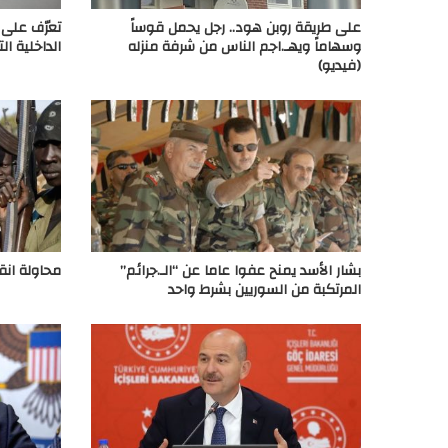
على طريقة روبن هود.. رجل يحمل قوساً
تعرّف على 
وسهاماً ويهـ.اجم الناس من شرفة منزله
الداخلية ال
(فيديو)
بشار الأسد يمنح عفوا عاما عن “الـ.جرائم”
محاولة ان
المرتكبة من السوريين بشرط واحد