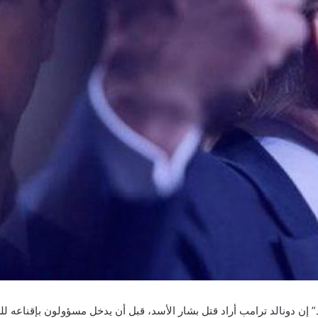
” إن دونالد ترامب أراد قتل بشار الأسد، قبل أن يدخل مسؤولون بإقناعه 