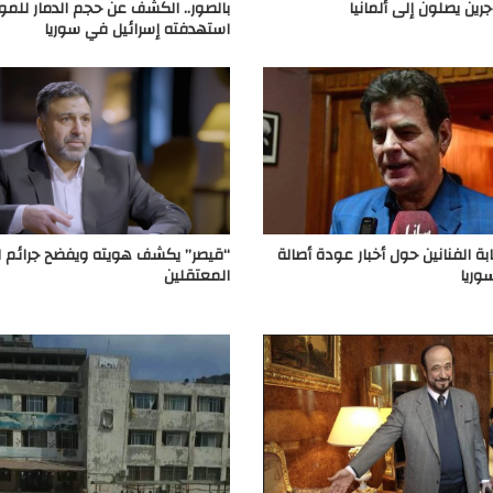
رين يصلون إلى ألمانيا
بالصور.. الكشف عن حجم الدمار للمو
استهدفته إسرائيل في سوريا
بة الفنانين حول أخبار عودة أصالة
“قيصر” يكشف هويته ويفضح جرائم ا
وريا
المعتقلين