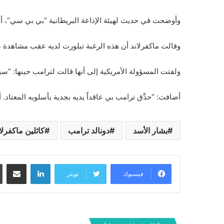
وأوضحت في حديث لهيئة الإذاعة البريطانية “بي بي سي”، أن
وقالت ماكفرلاند أن هذه الرغبة تبلورت لديه عقب مشاهدة صور
ولفتت المسؤولة الأمريكية إلى أنها قالت لترامب حينها: “سيد
أضافت: “حدَّق ترامب بي عاقداً يديه بجدية بأسلوبه المعتاد. أ
بشار الأسد
دونالد ترامب
كاثلين ماكفرلا
لينكدإن
مشاركة عبر البريد
فيسبوك
تويتر