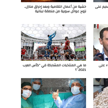
تقديم على
خشية من أعمال انتقامية وبعد إحراق منازل..
نزوح عوائل سورية من منطقة لبنانية
ء على
ما هي المنتخبات المشاركة في “كأس العرب
2021″؟