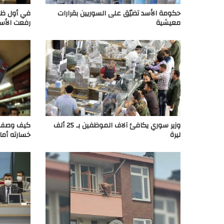
حكومة الأسد تضيّق على السوريين بقرارات
في أول ظهو
معيشية
رفعت الأسد
وزير سوري يكافئ آلاف الموظفين بـ 25 ألف
كيف وصف م
ليرة
خسارته أما