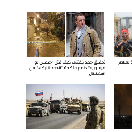
مالية لعناصر
تحقيق جديد يكشف كيف قتل “جيمس لو
ميسوريه” داعم منظمة “الخوذ البيضاء” في
اسطنبول