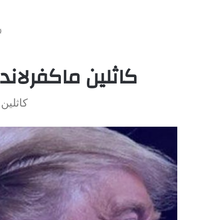
كاثلين ماكفرلاند
كاثلين