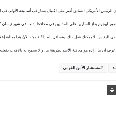
 الرئيس الأمريكي السابق أصر على اغتيال بشار في أسابيعه الأولى في ا
 لهجوم بغاز السارين على المدنيين في محافظ إدلب في شهر نيسان 2017 م.
ي الرئيس، لا يمكنك فعل ذلك. وتساءل: لماذا؟ فأجبته: لأنَّ هذا بمثابة إع
عرف أن ما أراده هو معاقبة الأسد بطريقة ما، وألا يسمح له بالإفلات بفعلته”
ند
مستشار الأمن القومي
طباعة