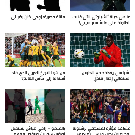
ما هي حيلة أنشيلوتي التي قلبت
فنانة مصرية: زوجي كان يضربني
الطاولة على مانشستر سيتي؟
تشيلسي يتعاقد مع الحارس
من هو اللاجئ العربي الذي قاد
السنغالي إدوار مندي
أستراليا إلى كأس العالم؟
مشاهد مؤثرة لمشجعي برشلونة
بالفيديو – رامي عياش يستقبل
بعد إعلان رحيل ميسي (فيديو+
أطفال سوريين ويرقص معهم