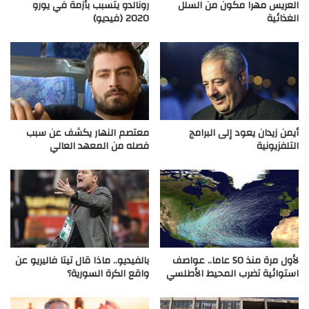
العريس مهرا مكون من السلل
رونالدو يتسبب بأزمة في يورو
الغذائية
2020 (فيديو)
أيمن زيدان يعود إلى البرامج
معتصم النهار يكشف عن سبب
التلفزيونية
فصله من المعهد العالي
لأول مرة منذ 50 عاما.. عواصف
بالفيديو.. ماذا قال تيتا فاليريو عن
استوائية تضرب المحيط الأطلسي
واقع الكرة السورية؟