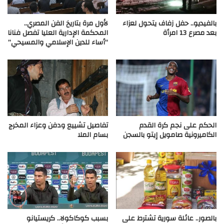
بالفيديو.. حفل زفاف يتحول لعزاء
لأول مرة بتاريخ الفن المصري..
بعد مصرع 13 امرأة
المحكمة الإدارية العليا تفصل فنانا
“أساء للدين الإسلامي والمسيحي”
الحكم على نجم كرة القدم
تفاصيل تشييع ودفن وعزاء المخرج
الكاميرونية صامويل إيتو بالسجن
بسام الملا
بالصور.. عائلة سورية تشترط على
بسبب كوكاكولا.. كريستيانو