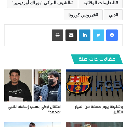
التعليمات الوقائية
الشيف التركي “بوراك أوزديمير”
دبي
فيروس كورونا
لينكدإن
مشاركة عبر البريد
طباعة
مقالات ذات صلة
برشلونة يبرم صفقة من العيار
اعتقال تركي بسبب إساءته للنبي
الثقيل
“محمد”