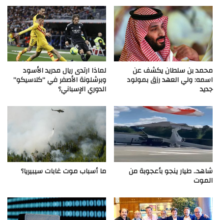
محمد بن سلطان يكشف عن
لماذا ارتدى ريال مدريد الأسود
اسمه: ولي العهد رزق بمولود
وبرشلونة الأصفر في “كلاسيكو”
جديد
الدوري الإسباني؟
شاهد.. طيار ينجو بأعجوبة من
ما أسباب موت غابات سيبيريا؟
الموت