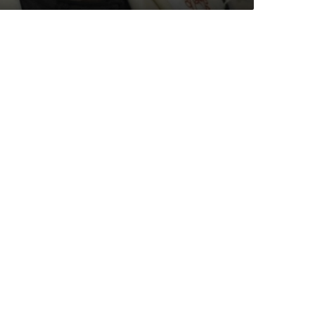
ئ
ة
ا
ل
ش
ا
م
ي
ة
أ
غ
ب
ي
ا
ء
”
.
.
ع
ب
ا