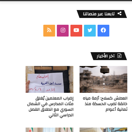
تابعنا عبر منصاتنا
ف
ت
ي
ا
م
ي
و
و
ن
ل
س
ي
ت
س
خ
آخر الأخبار
ب
ت
ي
ت
ص
و
ر
و
ق
ا
ك
ب
ر
ل
العطش كسلاح: أزمة مياه
إضراب المعلمين يُغلق
ا
م
خانقة تضرب الحسكة منذ
مئات المدارس في الشمال
ثمانية أعوام
السوري مع انطلاق الفصل
م
و
الدراسي الثاني
ق