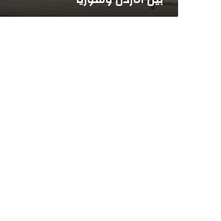
ع
ب
ر
ح
د
و
د
ي
ب
ي
ن
ا
ل
أ
ر
د
ن
و
س
و
ر