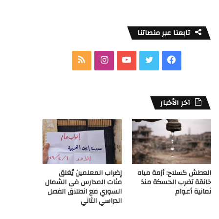
تابعنا عبر منصاتنا
ف
ت
ي
ا
م
ي
و
و
ن
ل
س
ي
ت
س
خ
آخر الأخبار
ب
ت
ي
ت
ص
و
ر
و
ق
ا
ك
ب
ر
ل
العطش كسلاح: أزمة مياه
إضراب المعلمين يُغلق
ا
م
خانقة تضرب الحسكة منذ
مئات المدارس في الشمال
ثمانية أعوام
السوري مع انطلاق الفصل
م
و
الدراسي الثاني
ق