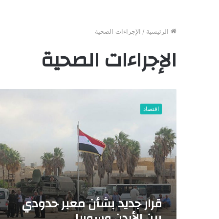
الرئيسية
/
الإجراءات الصحية
الإجراءات الصحية
ق
ر
اقتصاد
ا
ر
ج
د
ي
د
ب
ش
أ
قرار جديد بشأن معبر حدودي
ن
بين الأردن وسوريا
م