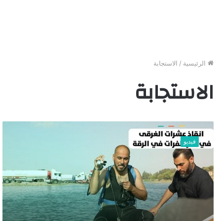
الرئيسية
/
الاستجابة
الاستجابة
ا
ن
فيديو
ق
ا
ذ
ا
ل
غ
ر
ق