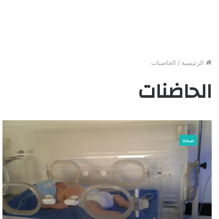
الرئيسية
/
الحاضنات
الحاضنات
أ
ط
صحة
ف
ا
ل
س
و
ر
ي
و