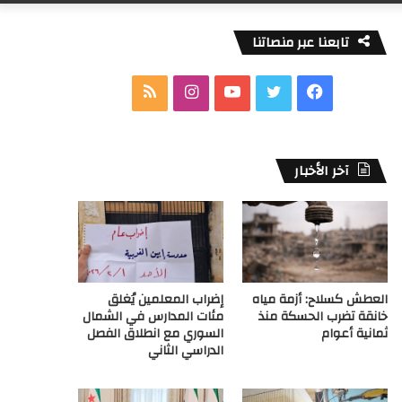
تابعنا عبر منصاتنا
ف
ت
ي
ا
م
ي
و
و
ن
ل
س
ي
ت
س
خ
آخر الأخبار
ب
ت
ي
ت
ص
و
ر
و
ق
ا
ك
ب
ر
ل
العطش كسلاح: أزمة مياه
إضراب المعلمين يُغلق
ا
م
خانقة تضرب الحسكة منذ
مئات المدارس في الشمال
ثمانية أعوام
السوري مع انطلاق الفصل
م
و
الدراسي الثاني
ق