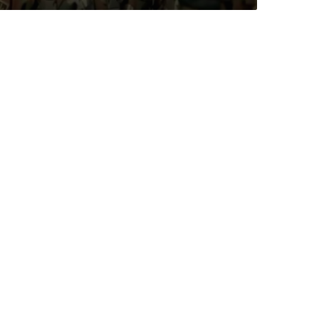
ي
د
ف
ي
س
و
ر
ي
ا
ل
ل
ق
ت
ا
ل
إ
ل
ى
ج
ا
ن