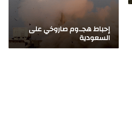
و
خ
ي
ع
إحباط هجـ.وم صاروخي على
ل
السعودية
ى
ا
ل
س
ع
و
د
ي
ة