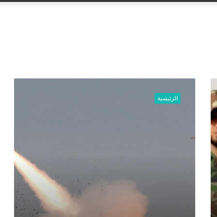
عن
إ
ح
الرئيسية
ب
ا
ط
ه
ج
ـ
.
و
م
ص
ا
ر