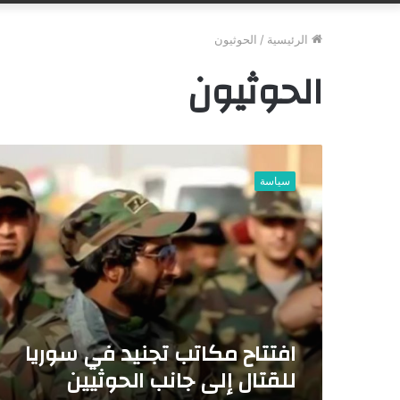
الرئيسية
/
الحوثيون
الحوثيون
ا
ف
سياسة
ت
ت
ا
ح
م
ك
ا
ت
ب
افتتاح مكاتب تجنيد في سوريا
ت
للقتال إلى جانب الحوثيين
ج
ن