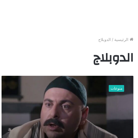
الرئيسية
/
الدوبلاج
الدوبلاج
ه
ل
منوعات
ق
ر
ر
ح
س
ا
م
ا