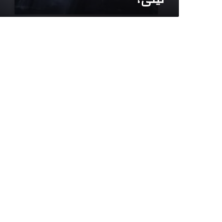
ا
ك
ر
ج
ا
كِ
ر
”
ا
ع
ت
د
ا
ء
ه
ع
ل
ى
ا
ل
م