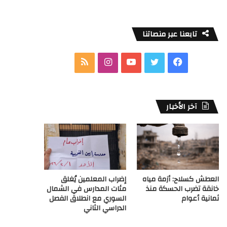
تابعنا عبر منصاتنا
ف
ت
ي
ا
م
ي
و
و
ن
ل
س
ي
ت
س
خ
آخر الأخبار
ب
ت
ي
ت
ص
و
ر
و
ق
ا
ك
ب
ر
ل
العطش كسلاح: أزمة مياه
إضراب المعلمين يُغلق
ا
م
خانقة تضرب الحسكة منذ
مئات المدارس في الشمال
ثمانية أعوام
السوري مع انطلاق الفصل
م
و
الدراسي الثاني
ق