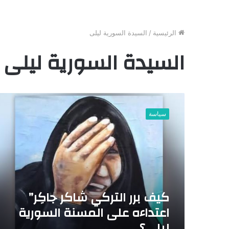
الرئيسية
/
السيدة السورية ليلى
السيدة السورية ليلى
ك
ي
سياسة
ف
ب
ر
ر
ا
ل
ت
كيف برر التركي شاكر جاكِر”
ر
ك
اعتداءه على المسنة السورية
ي
ليلى؟
ش