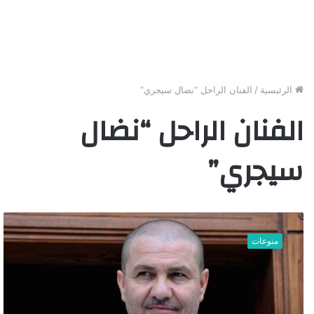
الرئيسية
/
الفنان الراحل “نضال سيجري”
الفنان الراحل “نضال
سيجري”
ش
ا
منوعات
ه
د
ب
ا
ل