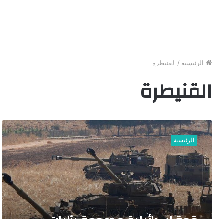
الرئيسية
/
القنيطرة
القنيطرة
ق
و
الرئيسية
ة
إ
س
ر
ا
ئ
ي
ل