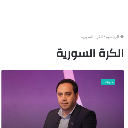
الرئيسية
/
الكرة السورية
الكرة السورية
ك
ي
منوعات
ف
و
ص
ف
م
ا
ه
ر