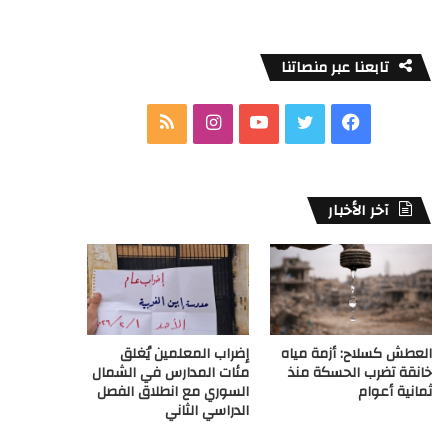
تابعنا عبر منصاتنا
ف
ت
ي
ا
م
ي
و
و
ن
ل
س
ي
ت
س
خ
آخر الأخبار
ب
ت
ي
ت
ص
و
ر
و
ق
ا
ك
ب
ر
ل
العطش كسلاح: أزمة مياه
إضراب المعلمين يُغلق
ا
م
خانقة تضرب الحسكة منذ
مئات المدارس في الشمال
ثمانية أعوام
السوري مع انطلاق الفصل
م
و
الدراسي الثاني
ق