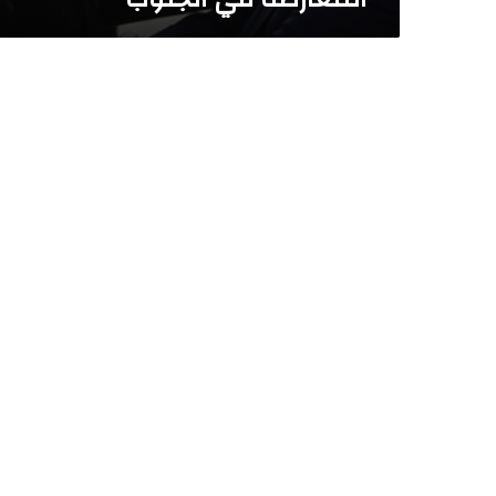
ع
ن
ف
ح
و
ى
ر
س
ا
ل
ة
و
ج
ه
ه
ا
ا
ل
م
ل
ك