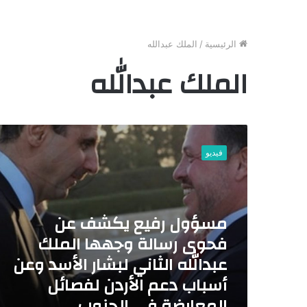
الرئيسية
/
الملك عبدالله
الملك عبدالله
م
س
فيديو
ؤ
و
ل
ر
مسؤول رفيع يكشف عن
ف
ي
فحوى رسالة وجهها الملك
ع
عبدالله الثاني لبشار الأسد وعن
ي
ك
أسباب دعم الأردن لفصائل
ش
المعارضة في الجنوب
ف