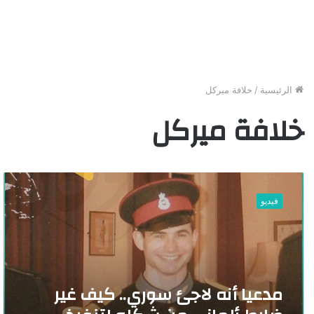
الرئيسية
/
خلافة ميركل
خلافة ميركل
م
د
فيديو
ع
ي
ا
أ
ن
ه
مدعيا أنه لاجئ سوري.. كيف غير
ل
ا