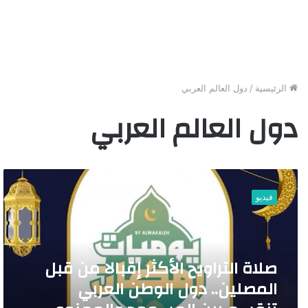
الرئيسية
/
دول العالم العربي
دول العالم العربي
ص
ل
فيديو
ا
ة
ا
ل
صلاة التراويح الأكثر إقبالا من قبل
ت
ر
المصلين.. دول الوطن العربي
ا
و