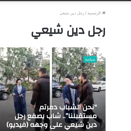
الرئيسية
/
رجل دين شيعي
رجل دين شيعي
“
ن
سياسة
ح
ن
ا
ل
ش
ب
ا
“نحن الشباب دمرتم
ب
د
مستقبلنا”.. شاب يصفع رجل
م
دين شيعي على وجهه (فيديو)
ر
ت