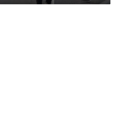
م
م
س
ت
ق
ب
ل
ن
ا
”
.
.
ش
ا
ب
ي
ص
ف
ع
ر
ج