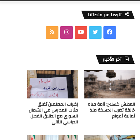
تابعنا عبر منصاتنا
ف
ت
ي
ا
م
ي
و
و
ن
ل
س
ي
ت
س
خ
آخر الأخبار
ب
ت
ي
ت
ص
و
ر
و
ق
ا
ك
ب
ر
ل
العطش كسلاح: أزمة مياه
إضراب المعلمين يُغلق
ا
م
خانقة تضرب الحسكة منذ
مئات المدارس في الشمال
ثمانية أعوام
السوري مع انطلاق الفصل
م
و
الدراسي الثاني
ق