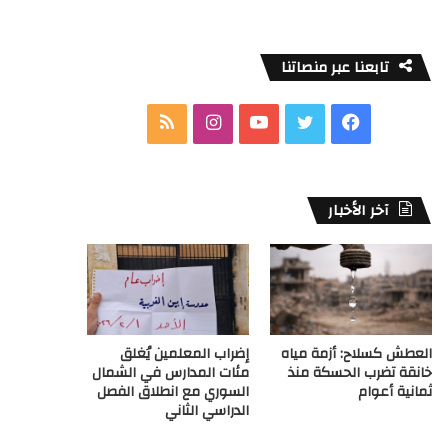
تابعنا عبر منصاتنا
ف
ت
ي
ا
م
ي
و
و
ن
ل
س
ي
ت
س
خ
آخر الأخبار
ب
ت
ي
ت
ص
و
ر
و
ق
ا
ك
ب
ر
ل
العطش كسلاح: أزمة مياه
إضراب المعلمين يُغلق
ا
م
خانقة تضرب الحسكة منذ
مئات المدارس في الشمال
ثمانية أعوام
السوري مع انطلاق الفصل
م
و
الدراسي الثاني
ق