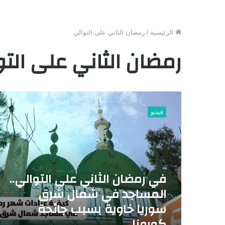
الرئيسية
/
رمضان الثاني على التوالي
رمضان الثاني على التو
ف
ي
فيديو
ر
م
ض
ا
ن
ا
في رمضان الثاني على التوالي..
ل
المساجد في شمال شرق
ث
ا
سوريا خاوية بسبب جائحة
ن
كورونا
ي