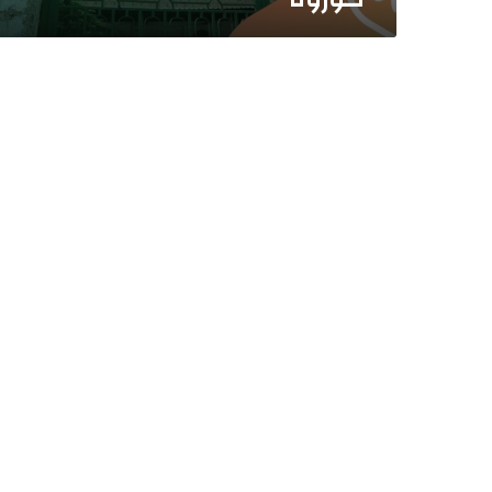
ع
ل
ى
ا
ل
ت
و
ا
ل
ي
.
.
ا
ل
م
س
ا
ج
د
ف
ي