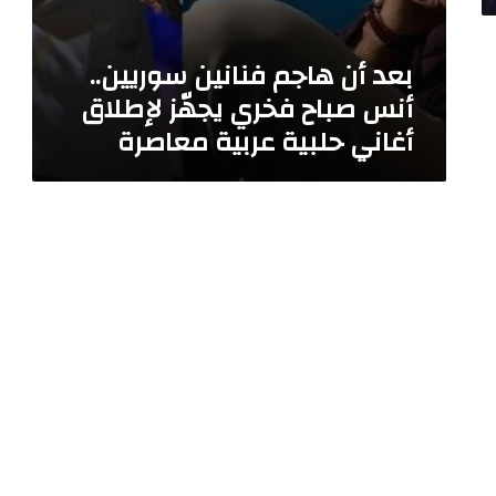
ن
س
بعد أن هاجم فنانين سوريين..
و
ر
أنس صباح فخري يجهّز لإطلاق
ي
أغاني حلبية عربية معاصرة
ي
ن
.
.
أ
ن
س
ص
ب
ا
ح
ف
خ
ر
ي
ي