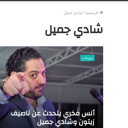
الرئيسية
/
شادي جميل
شادي جميل
أ
ن
منوعات
س
ف
خ
ر
ي
ي
ت
ح
د
أنس فخري يتحدث عن ناصيف
ث
زيتون وشادي جميل
ع
ن