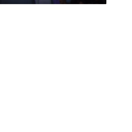
ن
ا
ص
ي
ف
ز
ي
ت
و
ن
و
ش
ا
د
ي
ج
م
ي
ل