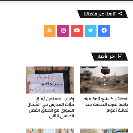
تابعنا عبر منصاتنا
ف
ت
ي
ا
م
ي
و
و
ن
ل
س
ي
ت
س
خ
آخر الأخبار
ب
ت
ي
ت
ص
و
ر
و
ق
ا
ك
ب
ر
ل
العطش كسلاح: أزمة مياه
إضراب المعلمين يُغلق
ا
م
خانقة تضرب الحسكة منذ
مئات المدارس في الشمال
ثمانية أعوام
السوري مع انطلاق الفصل
م
و
الدراسي الثاني
ق