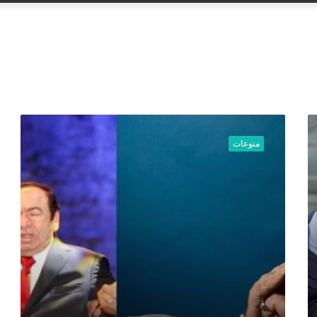
عن
ب
ع
منوعات
د
أ
ن
ه
ا
ج
م
ف
ن
ا
ن
ي