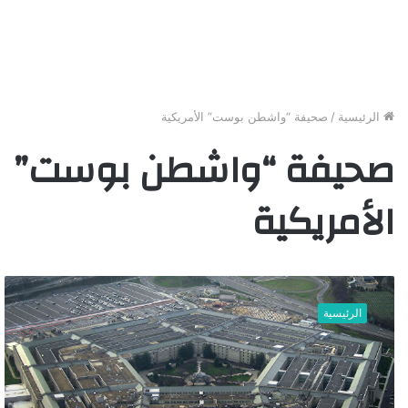
الرئيسية
/
صحيفة “واشطن بوست” الأمريكية
صحيفة “واشطن بوست”
الأمريكية
ل
أ
الرئيسية
و
ل
م
ر
ة