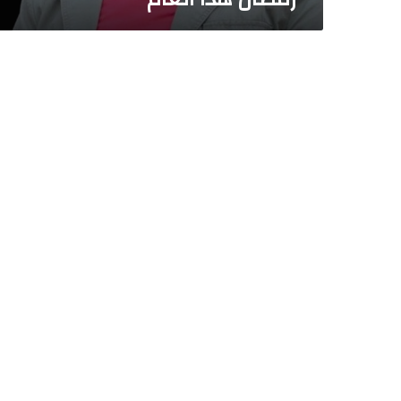
.
ا
ل
ف
ن
ا
ن
ا
ل
ر
ا
ح
ل
ن
ض
ا
ل
س
ي
ج
ر