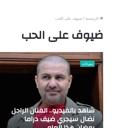
الرئيسية
/
ضيوف على الحب
ضيوف على الحب
ش
ا
منوعات
ه
د
ب
ا
ل
ف
ي
شاهد بالفيديو.. الفنان الراحل
د
ي
نضال سيجري ضيف دراما
و
رمضان هذا العام
.