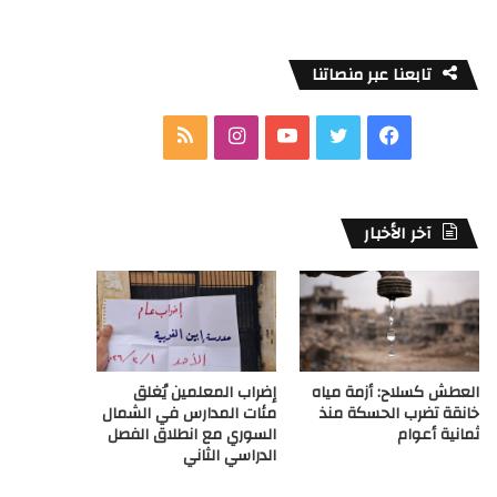
تابعنا عبر منصاتنا
ف
ت
ي
ا
م
ي
و
و
ن
ل
س
ي
ت
س
خ
آخر الأخبار
ب
ت
ي
ت
ص
و
ر
و
ق
ا
ك
ب
ر
ل
العطش كسلاح: أزمة مياه
إضراب المعلمين يُغلق
ا
م
خانقة تضرب الحسكة منذ
مئات المدارس في الشمال
ثمانية أعوام
السوري مع انطلاق الفصل
م
و
الدراسي الثاني
ق