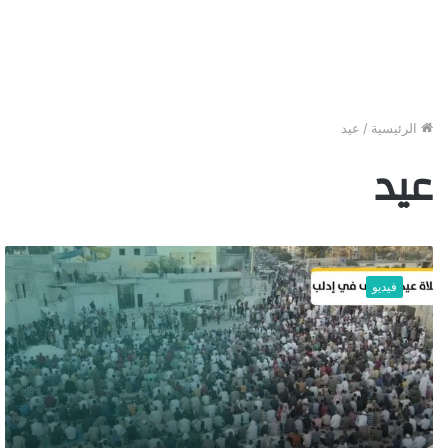
الرئيسية
/
عيد
عيد
ص
ل
فيديو
ا
ة
ع
ي
د
ا
ل
أ