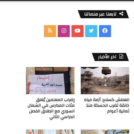
تابعنا عبر منصاتنا
ف
ت
ي
ا
م
ي
و
و
ن
ل
س
ي
ت
س
خ
آخر الأخبار
ب
ت
ي
ت
ص
و
ر
و
ق
ا
ك
ب
ر
ل
العطش كسلاح: أزمة مياه
إضراب المعلمين يُغلق
ا
م
خانقة تضرب الحسكة منذ
مئات المدارس في الشمال
ثمانية أعوام
السوري مع انطلاق الفصل
م
و
الدراسي الثاني
ق