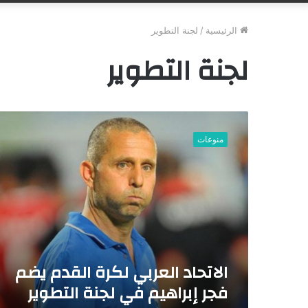
الرئيسية
/
لجنة التطوير
لجنة التطوير
ا
ل
منوعات
ا
ت
ح
ا
د
ا
ل
ع
ر
الاتحاد العربي لكرة القدم يضم
ب
فجر إبراهيم في لجنة التطوير
ي
ل