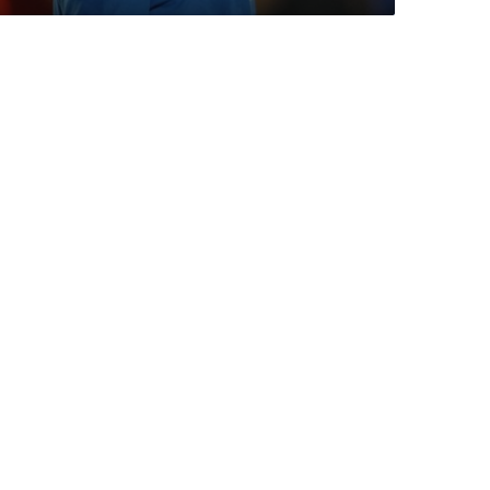
ك
ر
ة
ا
ل
ق
د
م
ي
ض
م
ف
ج
ر
إ
ب
ر
ا
ه
ي
م