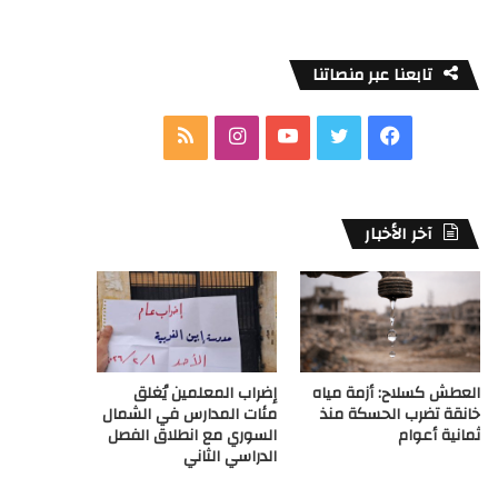
تابعنا عبر منصاتنا
ف
ت
ي
ا
م
ي
و
و
ن
ل
س
ي
ت
س
خ
آخر الأخبار
ب
ت
ي
ت
ص
و
ر
و
ق
ا
ك
ب
ر
ل
العطش كسلاح: أزمة مياه
إضراب المعلمين يُغلق
ا
م
خانقة تضرب الحسكة منذ
مئات المدارس في الشمال
ثمانية أعوام
السوري مع انطلاق الفصل
م
و
الدراسي الثاني
ق