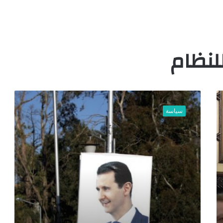
لنظام
م
ع
سياسة
إ
غ
ل
ا
ق
ب
ا
ب
ا
ل
ت