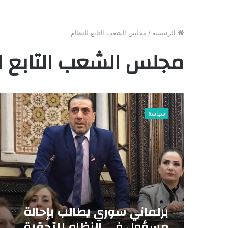
الرئيسية
/
مجلس الشعب التابع للنظام
مجلس الشعب التابع ل
ب
ر
سياسة
ل
م
ا
ن
ي
س
و
ر
ي
برلماني سوري يطالب بإحالة
ي
مسؤول في النظام للتحقيق
ط