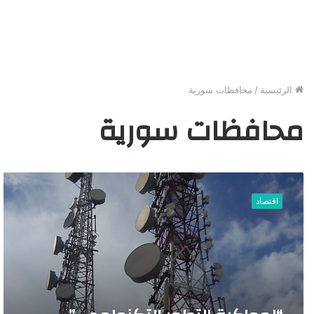
الرئيسية
/
محافظات سورية
محافظات سورية
“
ل
اقتصاد
م
و
ا
ك
ب
ة
ا
ل